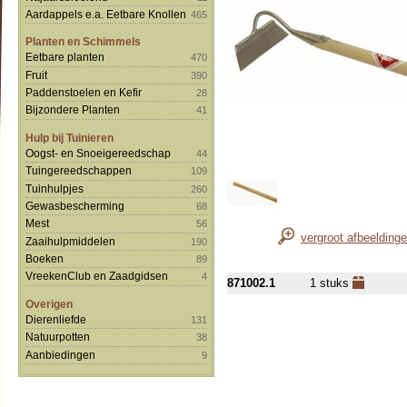
Aardappels e.a. Eetbare Knollen
465
Planten en Schimmels
Eetbare planten
470
Fruit
390
Paddenstoelen en Kefir
28
Bijzondere Planten
41
Hulp bij Tuinieren
Oogst- en Snoeigereedschap
44
Tuingereedschappen
109
Tuinhulpjes
260
Gewasbescherming
68
Mest
56
vergroot afbeelding
Zaaihulpmiddelen
190
Boeken
89
VreekenClub en Zaadgidsen
4
871002.1
1 stuks
Overigen
Dierenliefde
131
Natuurpotten
38
Aanbiedingen
9