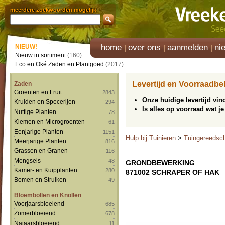
meerdere zoekwoorden mogelijk
home
over ons
aanmelden
ni
NIEUW!
Nieuw in sortiment
(160)
Eco en Oké Zaden en Plantgoed
(2017)
Levertijd en Voorraadbe
Zaden
Groenten en Fruit
2843
Onze huidige levertijd vi
Kruiden en Specerijen
294
Is alles op voorraad wat je
Nuttige Planten
78
Kiemen en Microgroenten
61
Eenjarige Planten
1151
Hulp bij Tuinieren
>
Tuingereedsc
Meerjarige Planten
816
Grassen en Granen
116
Mengsels
48
GRONDBEWERKING
Kamer- en Kuipplanten
280
871002 SCHRAPER OF HAK
Bomen en Struiken
49
Bloembollen en Knollen
Voorjaarsbloeiend
685
Zomerbloeiend
678
Najaarsbloeiend
11