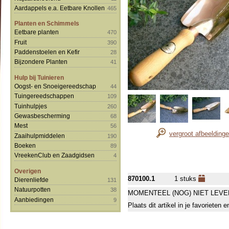
Aardappels e.a. Eetbare Knollen
465
Planten en Schimmels
Eetbare planten
470
Fruit
390
Paddenstoelen en Kefir
28
Bijzondere Planten
41
Hulp bij Tuinieren
Oogst- en Snoeigereedschap
44
Tuingereedschappen
109
Tuinhulpjes
260
Gewasbescherming
68
Mest
56
vergroot afbeelding
Zaaihulpmiddelen
190
Boeken
89
VreekenClub en Zaadgidsen
4
Overigen
870100.1
1 stuks
Dierenliefde
131
Natuurpotten
38
MOMENTEEL (NOG) NIET LEVE
Aanbiedingen
9
Plaats dit artikel in je favorieten