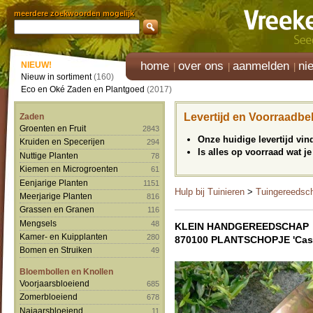
meerdere zoekwoorden mogelijk
home
over ons
aanmelden
ni
NIEUW!
Nieuw in sortiment
(160)
Eco en Oké Zaden en Plantgoed
(2017)
Levertijd en Voorraadbe
Zaden
Groenten en Fruit
2843
Onze huidige levertijd vi
Kruiden en Specerijen
294
Is alles op voorraad wat je
Nuttige Planten
78
Kiemen en Microgroenten
61
Eenjarige Planten
1151
Hulp bij Tuinieren
>
Tuingereedsc
Meerjarige Planten
816
Grassen en Granen
116
Mengsels
48
KLEIN HANDGEREEDSCHAP
Kamer- en Kuipplanten
280
870100 PLANTSCHOPJE 'Cast
Bomen en Struiken
49
Bloembollen en Knollen
Voorjaarsbloeiend
685
Zomerbloeiend
678
Najaarsbloeiend
11