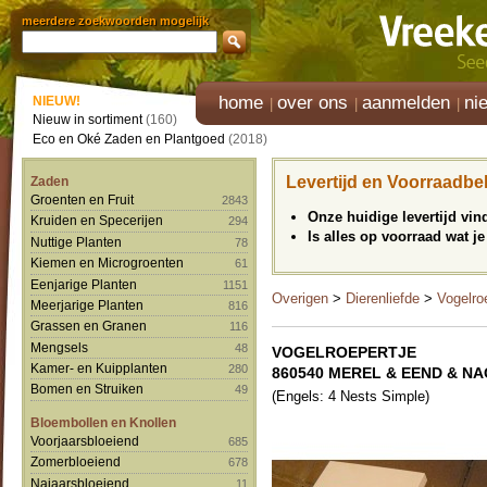
meerdere zoekwoorden mogelijk
home
over ons
aanmelden
ni
NIEUW!
Nieuw in sortiment
(160)
Eco en Oké Zaden en Plantgoed
(2018)
Levertijd en Voorraadbe
Zaden
Groenten en Fruit
2843
Onze huidige levertijd vi
Kruiden en Specerijen
294
Is alles op voorraad wat je
Nuttige Planten
78
Kiemen en Microgroenten
61
Eenjarige Planten
1151
Overigen
>
Dierenliefde
>
Vogelro
Meerjarige Planten
816
Grassen en Granen
116
Mengsels
48
VOGELROEPERTJE
Kamer- en Kuipplanten
280
860540 MEREL & EEND & N
Bomen en Struiken
49
(Engels: 4 Nests Simple)
Bloembollen en Knollen
Voorjaarsbloeiend
685
Zomerbloeiend
678
Najaarsbloeiend
11