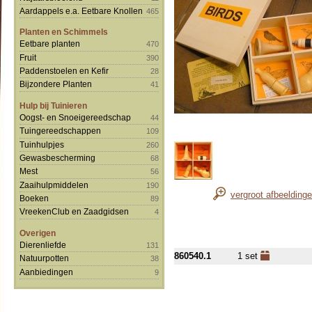
Aardappels e.a. Eetbare Knollen
465
Planten en Schimmels
Eetbare planten
470
Fruit
390
Paddenstoelen en Kefir
28
Bijzondere Planten
41
Hulp bij Tuinieren
Oogst- en Snoeigereedschap
44
Tuingereedschappen
109
Tuinhulpjes
260
Gewasbescherming
68
Mest
56
Zaaihulpmiddelen
190
vergroot afbeelding
Boeken
89
VreekenClub en Zaadgidsen
4
Overigen
Dierenliefde
131
860540.1
1 set
Natuurpotten
38
Aanbiedingen
9