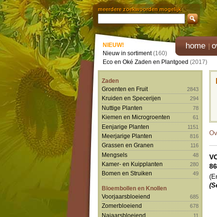
meerdere zoekwoorden mogelijk
home
o
NIEUW!
Nieuw in sortiment
(160)
Eco en Oké Zaden en Plantgoed
(2017)
Zaden
Groenten en Fruit
2843
Kruiden en Specerijen
294
Nuttige Planten
78
Kiemen en Microgroenten
61
Eenjarige Planten
1151
Ov
Meerjarige Planten
816
Grassen en Granen
116
Mengsels
48
V
Kamer- en Kuipplanten
280
8
Bomen en Struiken
49
(E
(S
Bloembollen en Knollen
Voorjaarsbloeiend
685
Zomerbloeiend
678
Najaarsbloeiend
11