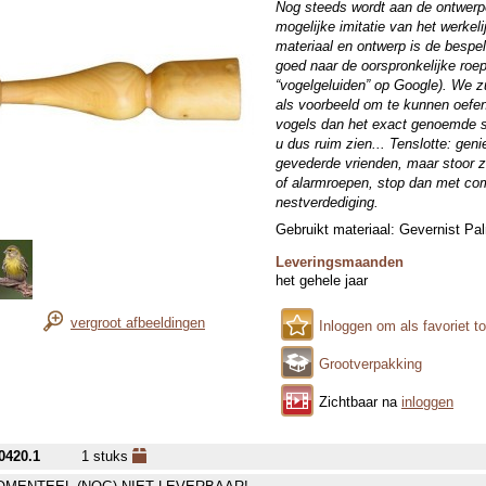
Nog steeds wordt aan de ontwerp
mogelijke imitatie van het werkeli
materiaal en ontwerp is de bespele
goed naar de oorspronkelijke roep
“vogelgeluiden” op Google). We z
als voorbeeld om te kunnen oefe
vogels dan het exact genoemde s
u dus ruim zien... Tenslotte: ge
gevederde vrienden, maar stoor ze
of alarmroepen, stop dan met co
nestverdediging.
Gebruikt materiaal: Gevernist P
Leveringsmaanden
het gehele jaar
vergroot afbeeldingen
Inloggen om als favoriet t
Grootverpakking
Zichtbaar na
inloggen
0420.1
1 stuks