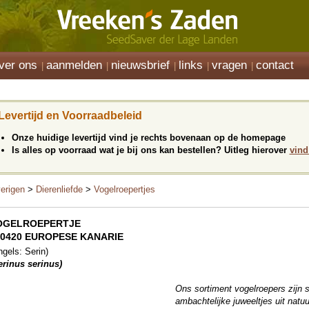
ver ons
aanmelden
nieuwsbrief
links
vragen
contact
Levertijd en Voorraadbeleid
Onze huidige levertijd vind je rechts bovenaan op de homepage
Is alles op voorraad wat je bij ons kan bestellen? Uitleg hierover
vind
erigen
>
Dierenliefde
>
Vogelroepertjes
OGELROEPERTJE
60420 EUROPESE KANARIE
ngels: Serin)
erinus serinus)
Ons sortiment vogelroepers zijn s
ambachtelijke juweeltjes uit natuu