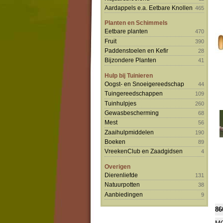
Aardappels e.a. Eetbare Knollen
465
Planten en Schimmels
Eetbare planten
470
Fruit
390
Paddenstoelen en Kefir
28
Bijzondere Planten
41
Hulp bij Tuinieren
Oogst- en Snoeigereedschap
44
Tuingereedschappen
109
Tuinhulpjes
260
Gewasbescherming
68
Mest
56
Zaaihulpmiddelen
190
Boeken
89
VreekenClub en Zaadgidsen
4
Overigen
Dierenliefde
131
Natuurpotten
38
Aanbiedingen
9
86