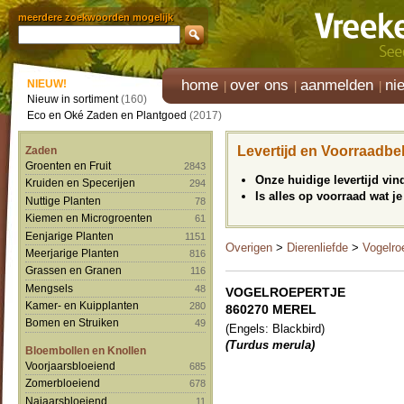
meerdere zoekwoorden mogelijk
home
over ons
aanmelden
ni
NIEUW!
Nieuw in sortiment
(160)
Eco en Oké Zaden en Plantgoed
(2017)
Levertijd en Voorraadbe
Zaden
Groenten en Fruit
2843
Onze huidige levertijd vi
Kruiden en Specerijen
294
Is alles op voorraad wat je
Nuttige Planten
78
Kiemen en Microgroenten
61
Eenjarige Planten
1151
Overigen
>
Dierenliefde
>
Vogelro
Meerjarige Planten
816
Grassen en Granen
116
Mengsels
48
VOGELROEPERTJE
Kamer- en Kuipplanten
280
860270 MEREL
Bomen en Struiken
49
(Engels: Blackbird)
(Turdus merula)
Bloembollen en Knollen
Voorjaarsbloeiend
685
Zomerbloeiend
678
Najaarsbloeiend
11