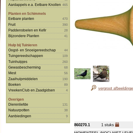
Aardappels e.a. Eetbare Knollen
465
Planten en Schimmels
Eetbare planten
470
Fruit
390
Paddenstoelen en Kefir
28
Bijzondere Planten
41
Hulp bij Tuinieren
Oogst- en Snoeigereedschap
44
Tuingereedschappen
109
Tuinhulpjes
260
Gewasbescherming
68
Mest
56
Zaaihulpmiddelen
190
Boeken
89
vergroot afbeelding
VreekenClub en Zaadgidsen
4
Overigen
Dierenliefde
131
Natuurpotten
38
Aanbiedingen
9
860270.1
1 stuks