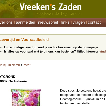
ver ons
aanmelden
nieuwsbrief
links
vragen
contact
Levertijd en Voorraadbeleid
Onze huidige levertijd vind je rechts bovenaan op de homepage
Is alles op voorraad wat je bij ons kan bestellen? Uitleg hierover
vind
lp bij Tuinieren
>
Mest
OTGROND
0637 Orchideeën
Deze speciale potgrond bevat gro
recept voor de meeste orchideege
Odontoglossum, Cymbidium en Ca
tuinturf en meststoffen.