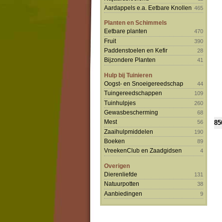
Aardappels e.a. Eetbare Knollen
465
Planten en Schimmels
Eetbare planten
470
Fruit
390
Paddenstoelen en Kefir
28
Bijzondere Planten
41
Hulp bij Tuinieren
Oogst- en Snoeigereedschap
44
Tuingereedschappen
109
Tuinhulpjes
260
Gewasbescherming
68
Mest
85
56
Zaaihulpmiddelen
190
Boeken
89
VreekenClub en Zaadgidsen
4
Overigen
Dierenliefde
131
Natuurpotten
38
Aanbiedingen
9