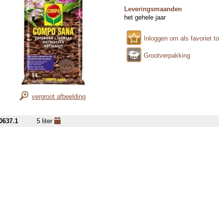
Leveringsmaanden
het gehele jaar
Inloggen om als favoriet t
Grootverpakking
vergroot afbeelding
0637.1
5 liter