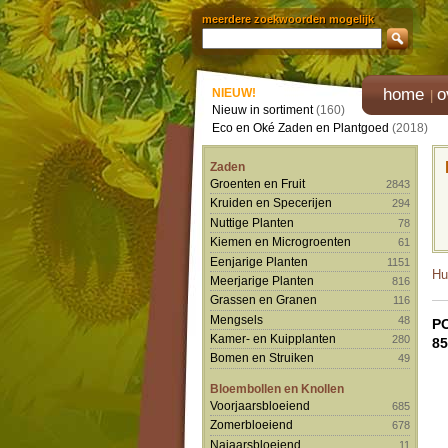
meerdere zoekwoorden mogelijk
home
o
NIEUW!
Nieuw in sortiment
(160)
Eco en Oké Zaden en Plantgoed
(2018)
Zaden
Groenten en Fruit
2843
Kruiden en Specerijen
294
Nuttige Planten
78
Kiemen en Microgroenten
61
Eenjarige Planten
1151
Hu
Meerjarige Planten
816
Grassen en Granen
116
Mengsels
48
P
Kamer- en Kuipplanten
280
85
Bomen en Struiken
49
Bloembollen en Knollen
Voorjaarsbloeiend
685
Zomerbloeiend
678
Najaarsbloeiend
11