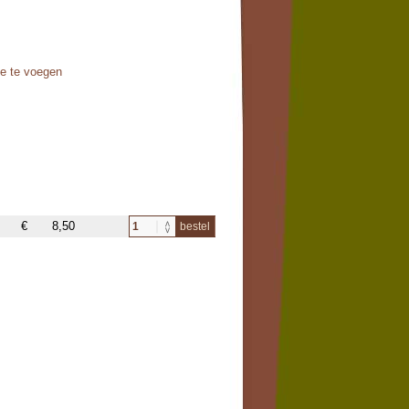
oe te voegen
€
8,50
bestel