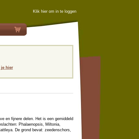
Klik hier om in te loggen
 je hier
ve en fijnere delen. Het is een gemiddeld
slachten: Phalaenopsis, Miltonia,
ttleya. De grond bevat: zeedenschors,