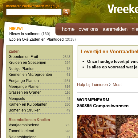
meerdere zoekwoorden mogelijk
home
over ons
aanmelden
ni
NIEUW!
Nieuw in sortiment
(160)
Eco en Oké Zaden en Plantgoed
(2018)
Levertijd en Voorraadbe
Zaden
Groenten en Fruit
2843
Onze huidige levertijd vi
Kruiden en Specerijen
294
Is alles op voorraad wat je
Nuttige Planten
78
Kiemen en Microgroenten
61
Eenjarige Planten
1151
Hulp bij Tuinieren
>
Mest
Meerjarige Planten
816
Grassen en Granen
116
Mengsels
48
WORMENFARM
Kamer- en Kuipplanten
280
850395 Compostwormen
Bomen en Struiken
49
Bloembollen en Knollen
Voorjaarsbloeiend
685
Zomerbloeiend
678
Najaarsbloeiend
11