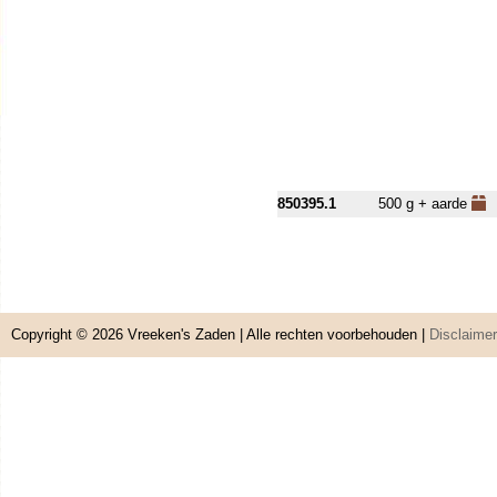
850395.1
500 g + aarde
Copyright © 2026
Vreeken's Zaden
| Alle rechten voorbehouden |
Disclaimer