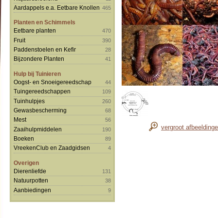
Aardappels e.a. Eetbare Knollen
465
Planten en Schimmels
Eetbare planten
470
Fruit
390
Paddenstoelen en Kefir
28
Bijzondere Planten
41
Hulp bij Tuinieren
Oogst- en Snoeigereedschap
44
Tuingereedschappen
109
Tuinhulpjes
260
Gewasbescherming
68
Mest
56
vergroot afbeelding
Zaaihulpmiddelen
190
Boeken
89
VreekenClub en Zaadgidsen
4
Overigen
Dierenliefde
131
Natuurpotten
38
Aanbiedingen
9