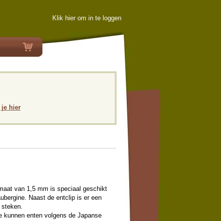
Klik hier om in te loggen
 je hier
 maat van 1,5 mm is speciaal geschikt
ubergine. Naast de entclip is er een
 steken.
te kunnen enten volgens de Japanse