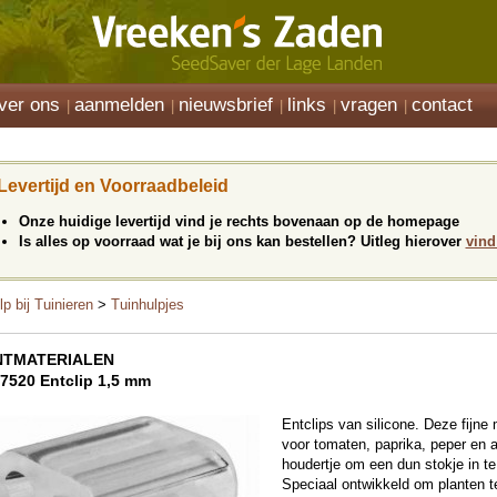
ver ons
aanmelden
nieuwsbrief
links
vragen
contact
Levertijd en Voorraadbeleid
Onze huidige levertijd vind je rechts bovenaan op de homepage
Is alles op voorraad wat je bij ons kan bestellen? Uitleg hierover
vind
lp bij Tuinieren
>
Tuinhulpjes
NTMATERIALEN
7520 Entclip 1,5 mm
Entclips van silicone. Deze fijne
voor tomaten, paprika, peper en a
houdertje om een dun stokje in te
Speciaal ontwikkeld om planten 