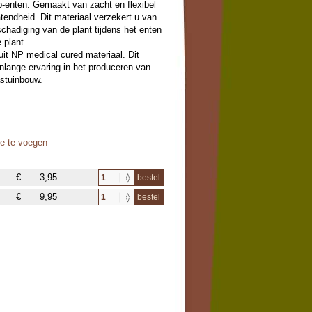
enten. Gemaakt van zacht en flexibel
atendheid. Dit materiaal verzekert u van
hadiging van de plant tijdens het enten
 plant.
 uit NP medical cured materiaal. Dit
enlange ervaring in het produceren van
astuinbouw.
oe te voegen
€
3,95
bestel
€
9,95
bestel