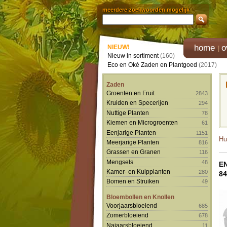
meerdere zoekwoorden mogelijk
home
o
NIEUW!
Nieuw in sortiment
(160)
Eco en Oké Zaden en Plantgoed
(2017)
Zaden
Groenten en Fruit
2843
Kruiden en Specerijen
294
Nuttige Planten
78
Kiemen en Microgroenten
61
Eenjarige Planten
1151
Hu
Meerjarige Planten
816
Grassen en Granen
116
Mengsels
48
E
Kamer- en Kuipplanten
280
84
Bomen en Struiken
49
Bloembollen en Knollen
Voorjaarsbloeiend
685
Zomerbloeiend
678
Najaarsbloeiend
11