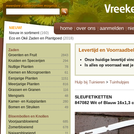
meerdere zoekwoorden mogelijk
home
over ons
aanmelden
ni
NIEUW!
Nieuw in sortiment
(160)
Eco en Oké Zaden en Plantgoed
(2018)
Levertijd en Voorraadbe
Zaden
Groenten en Fruit
2843
Onze huidige levertijd vi
Kruiden en Specerijen
294
Is alles op voorraad wat je
Nuttige Planten
78
Kiemen en Microgroenten
61
Eenjarige Planten
1151
Hulp bij Tuinieren
>
Tuinhulpjes
Meerjarige Planten
816
Grassen en Granen
116
Mengsels
48
SLEUFETIKETTEN
Kamer- en Kuipplanten
280
847082 Wit of Blauw 16x1,3 
Bomen en Struiken
49
Bloembollen en Knollen
Voorjaarsbloeiend
685
Zomerbloeiend
678
Najaarsbloeiend
11