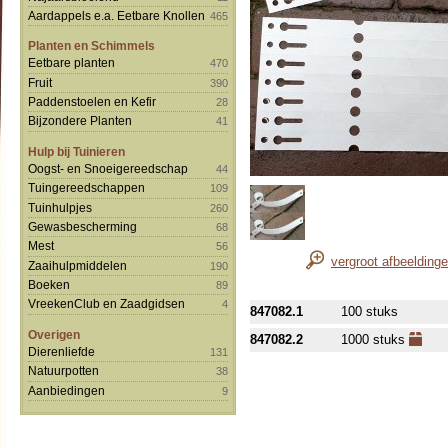
Aardappels e.a. Eetbare Knollen
465
Planten en Schimmels
Eetbare planten
470
Fruit
390
Paddenstoelen en Kefir
28
Bijzondere Planten
41
Hulp bij Tuinieren
Oogst- en Snoeigereedschap
44
Tuingereedschappen
109
Tuinhulpjes
260
Gewasbescherming
68
Mest
56
vergroot afbeelding
Zaaihulpmiddelen
190
Boeken
89
VreekenClub en Zaadgidsen
4
847082.1
100 stuks
Overigen
847082.2
1000 stuks
Dierenliefde
131
Natuurpotten
38
Aanbiedingen
9