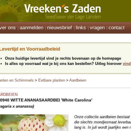
ver ons
aanmelden
nieuwsbrief
links
vragen
contact
Levertijd en Voorraadbeleid
Onze huidige levertijd vind je rechts bovenaan op de homepage
Is alles op voorraad wat je bij ons kan bestellen? Uitleg hierover
vind
anten en Schimmels
>
Eetbare planten
>
Aardbeien
ARDBEIEN
0940 WITTE ANANASAARDBEI 'White Carolina'
ragaria x ananassa)
Onze collectie aardbeien bestaat
die slechts mondjesmaat leverbaar
lang is. In juli wordt jaarlijks e