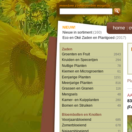
meerdere zoekwoorden mogelijk
home
o
NIEUW!
Nieuw in sortiment
(160)
Eco en Oké Zaden en Plantgoed
(2017)
Zaden
Groenten en Fruit
2843
Kruiden en Specerijen
294
Nuttige Planten
78
Kiemen en Microgroenten
61
Eenjarige Planten
1151
Pl
Meerjarige Planten
816
Grassen en Granen
116
Mengsels
48
A
Kamer- en Kuipplanten
280
83
Bomen en Struiken
49
(F
Bloembollen en Knollen
Voorjaarsbloeiend
685
Zomerbloeiend
678
Najaarsbloeiend
11