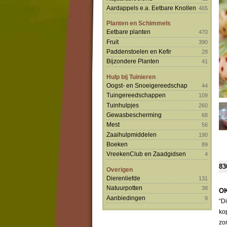
Aardappels e.a. Eetbare Knollen
465
Planten en Schimmels
Eetbare planten
470
Fruit
390
Paddenstoelen en Kefir
28
Bijzondere Planten
41
Hulp bij Tuinieren
Oogst- en Snoeigereedschap
44
Tuingereedschappen
109
Tuinhulpjes
260
Gewasbescherming
68
Mest
56
Zaaihulpmiddelen
190
Boeken
89
VreekenClub en Zaadgidsen
4
83
Overigen
Dierenliefde
131
Natuurpotten
38
OK
Aanbiedingen
9
“D
ko
zo