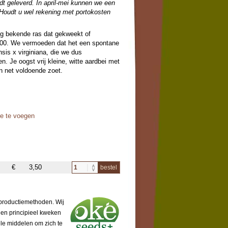
t geleverd. In april-mei kunnen we een
 Houdt u wel rekening met portokosten
nog bekende ras dat gekweekt of
1700. We vermoeden dat het een spontane
nsis x virginiana, die we dus
 Je oogst vrij kleine, witte aardbei met
n net voldoende zoet.
oe te voegen
€
3,50
bestel
 productiemethoden. Wij
 en principieel kweken
ële middelen om zich te