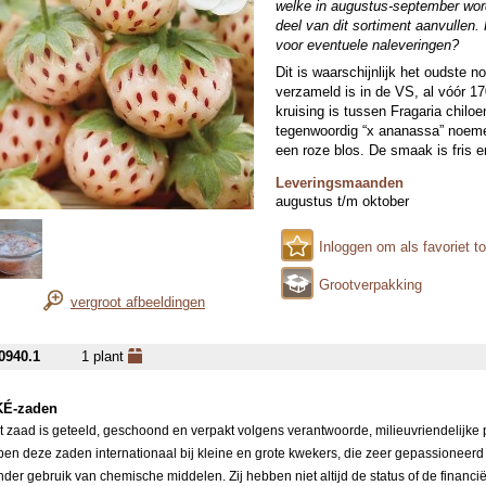
welke in augustus-september word
deel van dit sortiment aanvullen.
voor eventuele naleveringen?
Dit is waarschijnlijk het oudste 
verzameld is in de VS, al vóór 
kruising is tussen Fragaria chiloe
tegenwoordig “x ananassa” noemen.
een roze blos. De smaak is fris e
Leveringsmaanden
augustus t/m oktober
Inloggen om als favoriet t
Grootverpakking
vergroot afbeeldingen
0940.1
1 plant
É-zaden
it zaad is geteeld, geschoond en verpakt volgens verantwoorde, milieuvriendelijke
pen deze zaden internationaal bij kleine en grote kwekers, die zeer gepassioneerd
nder gebruik van chemische middelen. Zij hebben niet altijd de status of de financi