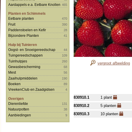
Aardappels e.a. Eetbare Knollen
465
Planten en Schimmels
Eetbare planten
470
Fruit
390
Paddenstoelen en Kefir
28
Bijzondere Planten
41
Hulp bij Tuinieren
Oogst- en Snoeigereedschap
44
Tuingereedschappen
109
Tuinhulpjes
260
vergroot afbeelding
Gewasbescherming
68
Mest
56
Zaaihulpmiddelen
190
Boeken
89
VreekenClub en Zaadgidsen
4
830910.1
1 plant
Overigen
Dierenliefde
131
830910.2
5 planten
Natuurpotten
38
830910.3
10 planten
Aanbiedingen
9