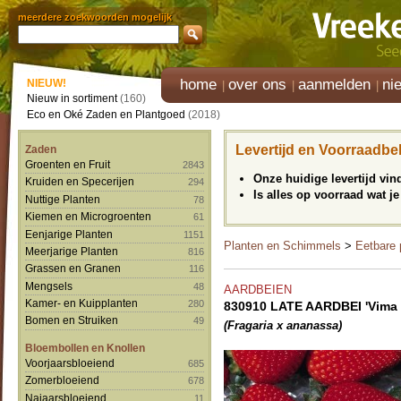
meerdere zoekwoorden mogelijk
home
over ons
aanmelden
ni
NIEUW!
Nieuw in sortiment
(160)
Eco en Oké Zaden en Plantgoed
(2018)
Levertijd en Voorraadbe
Zaden
Groenten en Fruit
2843
Onze huidige levertijd vi
Kruiden en Specerijen
294
Is alles op voorraad wat je
Nuttige Planten
78
Kiemen en Microgroenten
61
Eenjarige Planten
1151
Planten en Schimmels
>
Eetbare 
Meerjarige Planten
816
Grassen en Granen
116
Mengsels
48
AARDBEIEN
Kamer- en Kuipplanten
280
830910 LATE AARDBEI 'Vima 
Bomen en Struiken
49
(Fragaria x ananassa)
Bloembollen en Knollen
Voorjaarsbloeiend
685
Zomerbloeiend
678
Najaarsbloeiend
11