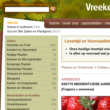
meerdere zoekwoorden mogelijk
home
over ons
aanmelden
ni
NIEUW!
Nieuw in sortiment
(160)
Eco en Oké Zaden en Plantgoed
(2017)
Levertijd en Voorraadbe
Zaden
Groenten en Fruit
2843
Onze huidige levertijd vi
Kruiden en Specerijen
294
Is alles op voorraad wat je
Nuttige Planten
78
Kiemen en Microgroenten
61
Eenjarige Planten
1151
Planten en Schimmels
>
Eetbare 
Meerjarige Planten
816
Grassen en Granen
116
Mengsels
48
AARDBEIEN
Kamer- en Kuipplanten
280
830770 MIDDENTIJDSE AARDB
Bomen en Struiken
49
(Fragaria x ananassa)
Bloembollen en Knollen
Voorjaarsbloeiend
685
Zomerbloeiend
678
Najaarsbloeiend
11