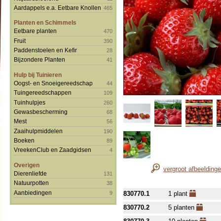
Aardappels e.a. Eetbare Knollen
465
Planten en Schimmels
Eetbare planten
470
Fruit
390
Paddenstoelen en Kefir
28
Bijzondere Planten
41
Hulp bij Tuinieren
Oogst- en Snoeigereedschap
44
Tuingereedschappen
109
Tuinhulpjes
260
Gewasbescherming
68
Mest
56
Zaaihulpmiddelen
190
Boeken
89
VreekenClub en Zaadgidsen
4
Overigen
vergroot afbeelding
Dierenliefde
131
Natuurpotten
38
Aanbiedingen
9
830770.1
1 plant
830770.2
5 planten