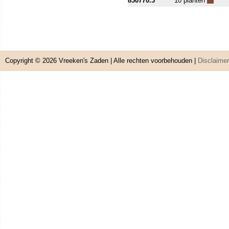
830770.3
10 planten
Copyright © 2026
Vreeken's Zaden
| Alle rechten voorbehouden |
Disclaimer