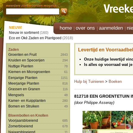
meerdere zoekwoorden mogelijk
home
over ons
aanmelden
ni
NIEUW!
Nieuw in sortiment
(160)
Eco en Oké Zaden en Plantgoed
(2018)
Levertijd en Voorraadbe
Zaden
Groenten en Fruit
2843
Onze huidige levertijd vi
Kruiden en Specerijen
294
Is alles op voorraad wat je
Nuttige Planten
78
Kiemen en Microgroenten
61
Eenjarige Planten
1151
Hulp bij Tuinieren
>
Boeken
Meerjarige Planten
816
Grassen en Granen
116
Mengsels
48
812718 EEN GROENTETUIN 
Kamer- en Kuipplanten
280
(door Philippe Asseray)
Bomen en Struiken
49
Bloembollen en Knollen
Voorjaarsbloeiend
685
Zomerbloeiend
678
Najaarsbloeiend
11