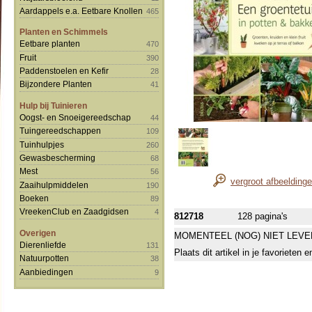
Aardappels e.a. Eetbare Knollen
465
Planten en Schimmels
Eetbare planten
470
Fruit
390
Paddenstoelen en Kefir
28
Bijzondere Planten
41
Hulp bij Tuinieren
Oogst- en Snoeigereedschap
44
Tuingereedschappen
109
Tuinhulpjes
260
Gewasbescherming
68
Mest
56
vergroot afbeelding
Zaaihulpmiddelen
190
Boeken
89
VreekenClub en Zaadgidsen
4
812718
128 pagina's
Overigen
MOMENTEEL (NOG) NIET LEVE
Dierenliefde
131
Plaats dit artikel in je favorieten
Natuurpotten
38
Aanbiedingen
9