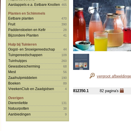
Aardappels e.a. Eetbare Knollen
465
Planten en Schimmels
Eetbare planten
470
Fruit
390
Paddenstoelen en Kefir
28
Bijzondere Planten
41
Hulp bij Tuinieren
Oogst- en Snoeigereedschap
44
Tuingereedschappen
109
Tuinhulpjes
260
Gewasbescherming
68
Mest
56
vergroot afbeelding
Zaaihulpmiddelen
190
Boeken
89
VreekenClub en Zaadgidsen
4
812350.1
82 pagina's
Overigen
Dierenliefde
131
Natuurpotten
38
Aanbiedingen
9