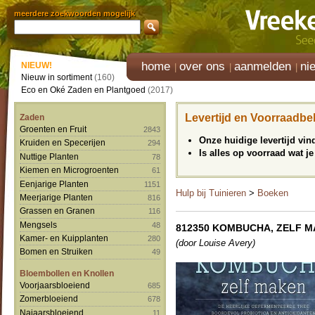
meerdere zoekwoorden mogelijk
home
over ons
aanmelden
ni
NIEUW!
Nieuw in sortiment
(160)
Eco en Oké Zaden en Plantgoed
(2017)
Levertijd en Voorraadbe
Zaden
Groenten en Fruit
2843
Onze huidige levertijd vi
Kruiden en Specerijen
294
Is alles op voorraad wat je
Nuttige Planten
78
Kiemen en Microgroenten
61
Eenjarige Planten
1151
Hulp bij Tuinieren
>
Boeken
Meerjarige Planten
816
Grassen en Granen
116
Mengsels
48
812350 KOMBUCHA, ZELF 
Kamer- en Kuipplanten
280
(door Louise Avery)
Bomen en Struiken
49
Bloembollen en Knollen
Voorjaarsbloeiend
685
Zomerbloeiend
678
Najaarsbloeiend
11