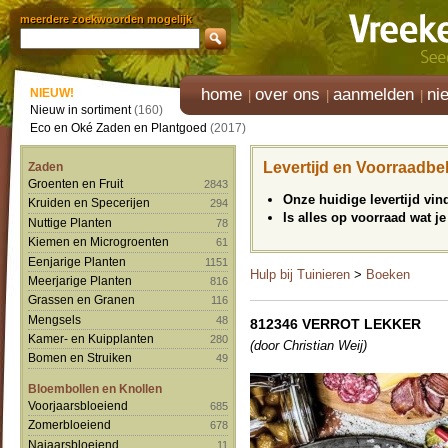
meerdere zoekwoorden mogelijk
home
over ons
aanmelden
ni
NIEUW!
Nieuw in sortiment
(160)
Eco en Oké Zaden en Plantgoed
(2017)
Levertijd en Voorraadbe
Zaden
Groenten en Fruit
2843
Onze huidige levertijd vi
Kruiden en Specerijen
294
Is alles op voorraad wat je
Nuttige Planten
78
Kiemen en Microgroenten
61
Eenjarige Planten
1151
Hulp bij Tuinieren
>
Boeken
Meerjarige Planten
816
Grassen en Granen
116
Mengsels
48
812346 VERROT LEKKER
Kamer- en Kuipplanten
280
(door Christian Weij)
Bomen en Struiken
49
Bloembollen en Knollen
Voorjaarsbloeiend
685
Zomerbloeiend
678
Najaarsbloeiend
11