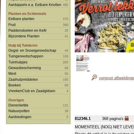
Aardappels e.a. Eetbare Knollen
465
Planten en Schimmels
Eetbare planten
470
Fruit
390
Paddenstoelen en Kefir
28
Bijzondere Planten
41
Hulp bij Tuinieren
Oogst- en Snoeigereedschap
44
Tuingereedschappen
109
Tuinhulpjes
260
Gewasbescherming
68
Mest
56
vergroot afbeelding
Zaaihulpmiddelen
190
Boeken
89
VreekenClub en Zaadgidsen
4
Overigen
Dierenliefde
131
Natuurpotten
38
Aanbiedingen
9
812346.1
368 pagina's
MOMENTEEL (NOG) NIET LEVE