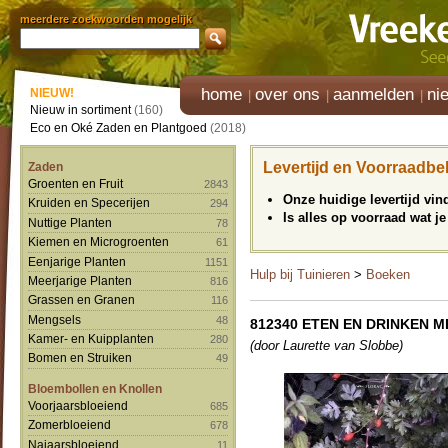
meerdere zoekwoorden mogelijk
home
over ons
aanmelden
ni
NIEUW!
Nieuw in sortiment
(160)
Eco en Oké Zaden en Plantgoed
(2018)
Levertijd en Voorraadbe
Zaden
Groenten en Fruit
2843
Onze huidige levertijd vi
Kruiden en Specerijen
294
Is alles op voorraad wat je
Nuttige Planten
78
Kiemen en Microgroenten
61
Eenjarige Planten
1151
Hulp bij Tuinieren
>
Boeken
Meerjarige Planten
816
Grassen en Granen
116
Mengsels
48
812340 ETEN EN DRINKEN 
Kamer- en Kuipplanten
280
(door Laurette van Slobbe)
Bomen en Struiken
49
Bloembollen en Knollen
Voorjaarsbloeiend
685
Zomerbloeiend
678
Najaarsbloeiend
11