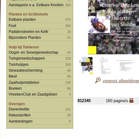
Aardappels e.a. Eetbare Knollen
465
Planten en Schimmels
Eetbare planten
470
Fruit
390
Paddenstoelen en Kefir
28
Bijzondere Planten
41
Hulp bij Tuinieren
Oogst- en Snoeigereedschap
44
Tuingereedschappen
109
Tuinhulpjes
260
Gewasbescherming
68
Mest
56
vergroot afbeelding
Zaaihulpmiddelen
190
Boeken
89
VreekenClub en Zaadgidsen
4
812340
160 pagina's
Overigen
Dierenliefde
131
Natuurpotten
38
Aanbiedingen
9