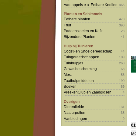
Aardappels e.a. Eetbare Knollen
465
Planten en Schimmels
Eetbare planten
470
Fruit
390
Paddenstoelen en Kefir
28
Bijzondere Planten
41
Hulp bij Tuinieren
Oogst- en Snoeigereedschap
44
Tuingereedschappen
109
Tuinhulpjes
260
Gewasbescherming
68
Mest
56
Zaaihulpmiddelen
190
Boeken
89
VreekenClub en Zaadgidsen
4
Overigen
Dierenliefde
131
Natuurpotten
38
Aanbiedingen
9
81
MO