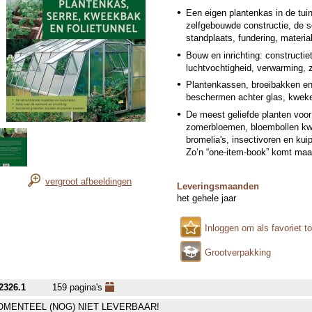
Een eigen plantenkas in de tuin
zelfgebouwde constructie, de so
standplaats, fundering, materi
Bouw en inrichting: constructiet
luchtvochtigheid, verwarming, 
Plantenkassen, broeibakken en f
beschermen achter glas, kweke
De meest geliefde planten voor
zomerbloemen, bloembollen kw
bromelia's, insectivoren en kui
Zo’n “one-item-book” komt maar 
vergroot afbeeldingen
Leveringsmaanden
het gehele jaar
Inloggen om als favoriet t
Grootverpakking
2326.1
159 pagina's
MENTEEL (NOG) NIET LEVERBAAR!