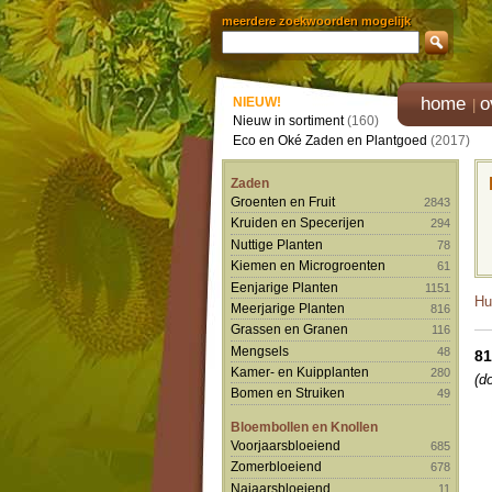
meerdere zoekwoorden mogelijk
home
o
NIEUW!
Nieuw in sortiment
(160)
Eco en Oké Zaden en Plantgoed
(2017)
Zaden
Groenten en Fruit
2843
Kruiden en Specerijen
294
Nuttige Planten
78
Kiemen en Microgroenten
61
Eenjarige Planten
1151
Hu
Meerjarige Planten
816
Grassen en Granen
116
Mengsels
48
8
Kamer- en Kuipplanten
280
(d
Bomen en Struiken
49
Bloembollen en Knollen
Voorjaarsbloeiend
685
Zomerbloeiend
678
Najaarsbloeiend
11