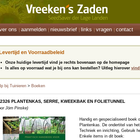
ver ons
aanmelden
nieuwsbrief
links
vragen
contact
Levertijd en Voorraadbeleid
Onze huidige levertijd vind je rechts bovenaan op de homepage
Is alles op voorraad wat je bij ons kan bestellen? Uitleg hierover
vind
lp bij Tuinieren
>
Boeken
12326 PLANTENKAS, SERRE, KWEEKBAK EN FOLIETUNNEL
oor Jörn Pinske)
Handig en gespecialiseerd boek o
Plantenkas. De ondertitel van het
Techniek en inrichting, Gebruik he
Enkele items in dit boek: