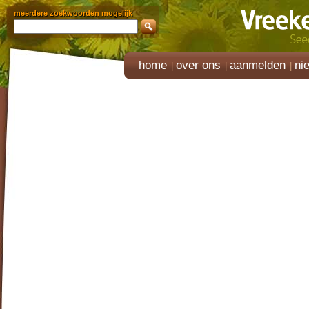
meerdere zoekwoorden mogelijk
home
over ons
aanmelden
ni