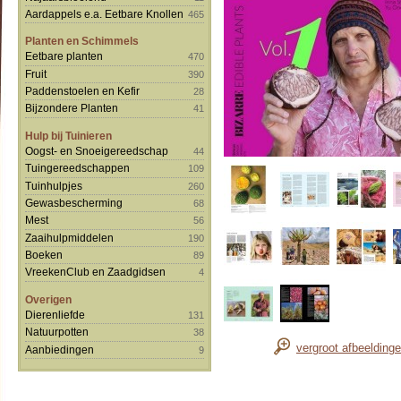
Aardappels e.a. Eetbare Knollen
465
Planten en Schimmels
Eetbare planten
470
Fruit
390
Paddenstoelen en Kefir
28
Bijzondere Planten
41
Hulp bij Tuinieren
Oogst- en Snoeigereedschap
44
Tuingereedschappen
109
Tuinhulpjes
260
Gewasbescherming
68
Mest
56
Zaaihulpmiddelen
190
Boeken
89
VreekenClub en Zaadgidsen
4
Overigen
Dierenliefde
131
Natuurpotten
38
vergroot afbeelding
Aanbiedingen
9