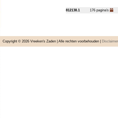
812138.1
176 pagina's
Copyright © 2026
Vreeken's Zaden
| Alle rechten voorbehouden |
Disclaimer