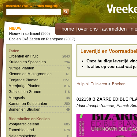
meerdere zoekwoorden mogelijk
home
over ons
aanmelden
ni
NIEUW!
Nieuw in sortiment
(160)
Eco en Oké Zaden en Plantgoed
(2017)
Levertijd en Voorraadbe
Zaden
Groenten en Fruit
2843
Onze huidige levertijd vi
Kruiden en Specerijen
294
Is alles op voorraad wat je
Nuttige Planten
78
Kiemen en Microgroenten
61
Eenjarige Planten
1151
Hulp bij Tuinieren
>
Boeken
Meerjarige Planten
816
Grassen en Granen
116
Mengsels
48
812138 BIZARRE EDIBLE P
Kamer- en Kuipplanten
280
(door Joseph Simcox, Patrick Sim
Bomen en Struiken
49
Bloembollen en Knollen
Voorjaarsbloeiend
685
Zomerbloeiend
678
Najaarsbloeiend
11