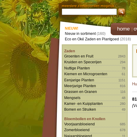
meerdere zoekwoorden mogelijk
home
o
NIEUW!
Nieuw in sortiment
(160)
Eco en Oké Zaden en Plantgoed
(2018)
Zaden
Groenten en Fruit
2843
Kruiden en Specerijen
294
Nuttige Planten
78
Kiemen en Microgroenten
61
Eenjarige Planten
1151
Hu
Meerjarige Planten
816
Grassen en Granen
116
Mengsels
48
81
Kamer- en Kuipplanten
280
(V
Bomen en Struiken
49
Bloembollen en Knollen
Voorjaarsbloeiend
685
Zomerbloeiend
678
Najaarsbloeiend
11