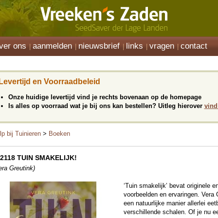
ver ons
aanmelden
nieuwsbrief
links
vragen
contact
Levertijd en Voorraadbeleid
Onze huidige levertijd vind je rechts bovenaan op de homepage
Is alles op voorraad wat je bij ons kan bestellen? Uitleg hierover
vind
lp bij Tuinieren
>
Boeken
2118 TUIN SMAKELIJK!
era Greutink)
‘Tuin smakelijk’ bevat originele e
voorbeelden en ervaringen. Vera G
een natuurlijke manier allerlei ee
verschillende schalen. Of je nu ee