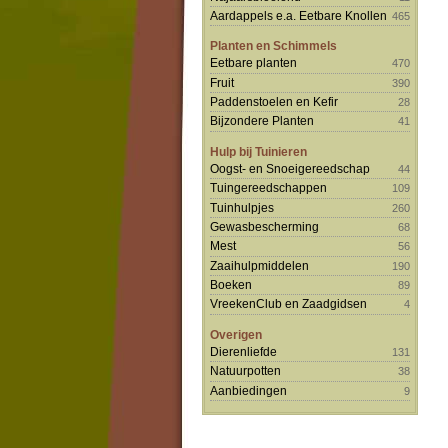
Aardappels e.a. Eetbare Knollen
465
Planten en Schimmels
Eetbare planten
470
Fruit
390
Paddenstoelen en Kefir
28
Bijzondere Planten
41
Hulp bij Tuinieren
Oogst- en Snoeigereedschap
44
Tuingereedschappen
109
Tuinhulpjes
260
Gewasbescherming
68
Mest
56
Zaaihulpmiddelen
190
Boeken
89
VreekenClub en Zaadgidsen
4
Overigen
Dierenliefde
131
Natuurpotten
38
Aanbiedingen
9