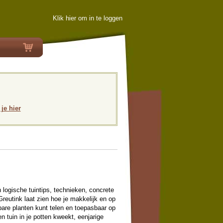
Klik hier om in te loggen
 je hier
n logische tuintips, technieken, concrete
reutink laat zien hoe je makkelijk en op
tbare planten kunt telen en toepasbaar op
n tuin in je potten kweekt, eenjarige