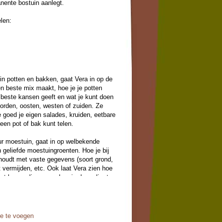
nente bostuin aanlegt.
len:
 in potten en bakken, gaat Vera in op de
en beste mix maakt, hoe je je potten
e beste kansen geeft en wat je kunt doen
oorden, oosten, westen of zuiden. Ze
 goed je eigen salades, kruiden, eetbare
een pot of bak kunt telen.
ur moestuin, gaat in op welbekende
 geliefde moestuingroenten. Hoe je bij
g houdt met vaste gegevens (soort grond,
 vermijden, etc. Ook laat Vera zien hoe
st kun realiseren en hoe je door slim te
paren en veel kunt oogsten. Ook
cultuur en het telen van zaden.
oorbeelden hoe ze verschillende tuinen
illende situaties en wensen.
oe te voegen