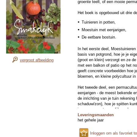
groente teelt, of een mooie perma
Het boek is opgebouwd uit drie de
Tuinieren in potten,
Moestuin met eenjarigen,
De eetbare bostuin.
In het eerste deel, Moestuinieren
basis van potgrond, hoe je je eig
(groot en klein) verzorgt en ze d
vergroot afbeelding
met een balkon of patio op het n
geeft concrete voorbeelden hoe je
bloemen, en kleine polycultuur in 
Het tweede deel, een permacultu
eenjarigen - de meest bekende en
de inrichting van je tuin rekenin
schaduw/zon), hoe je spitten kunt
je een zo groot mogelijke opbreng
werk te gaan veel werk kunt bes
Leveringsmaanden
het gehele jaar
aandacht voor wisselteelt en poly
Vervolgens mooie en duidelijke v
heeft opgezet, passend bij versch
Inloggen om als favoriet t