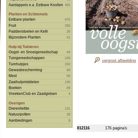
Aardappels e.a. Eetbare Knollen
465
Planten en Schimmels
Eetbare planten
470
Fruit
390
Paddenstoelen en Kefir
28
Bijzondere Planten
41
Hulp bij Tuinieren
Oogst- en Snoeigereedschap
44
Tuingereedschappen
109
vergroot afbeelding
Tuinhulpjes
260
Gewasbescherming
68
Mest
56
Zaaihulpmiddelen
190
Boeken
89
VreekenClub en Zaadgidsen
4
Overigen
Dierenliefde
131
Natuurpotten
38
Aanbiedingen
9
812116
176 pagina's