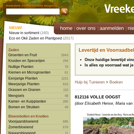
meerdere zoekwoorden mogelijk
home
over ons
aanmelden
ni
NIEUW!
Nieuw in sortiment
(160)
Eco en Oké Zaden en Plantgoed
(2017)
Levertijd en Voorraadbe
Zaden
Groenten en Fruit
2843
Onze huidige levertijd vi
Kruiden en Specerijen
294
Is alles op voorraad wat je
Nuttige Planten
78
Kiemen en Microgroenten
61
Eenjarige Planten
1151
Hulp bij Tuinieren
>
Boeken
Meerjarige Planten
816
Grassen en Granen
116
Mengsels
48
812116 VOLLE OOGST
Kamer- en Kuipplanten
280
(door Elisabeth Hense, Maria van 
Bomen en Struiken
49
Bloembollen en Knollen
Voorjaarsbloeiend
685
Zomerbloeiend
678
Najaarsbloeiend
11