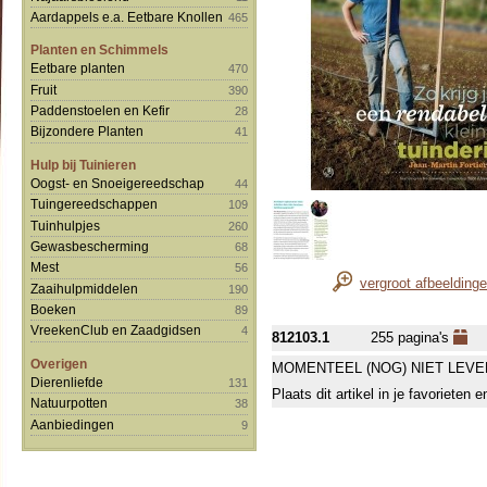
Aardappels e.a. Eetbare Knollen
465
Planten en Schimmels
Eetbare planten
470
Fruit
390
Paddenstoelen en Kefir
28
Bijzondere Planten
41
Hulp bij Tuinieren
Oogst- en Snoeigereedschap
44
Tuingereedschappen
109
Tuinhulpjes
260
Gewasbescherming
68
Mest
56
vergroot afbeelding
Zaaihulpmiddelen
190
Boeken
89
VreekenClub en Zaadgidsen
4
812103.1
255 pagina's
Overigen
MOMENTEEL (NOG) NIET LEVE
Dierenliefde
131
Plaats dit artikel in je favorieten
Natuurpotten
38
Aanbiedingen
9