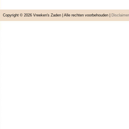
Copyright © 2026
Vreeken's Zaden
| Alle rechten voorbehouden |
Disclaimer