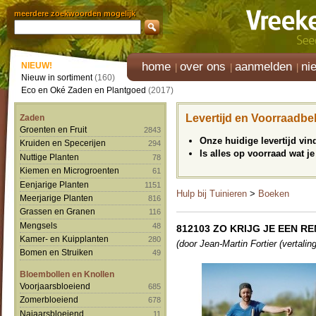
meerdere zoekwoorden mogelijk
home
over ons
aanmelden
ni
NIEUW!
Nieuw in sortiment
(160)
Eco en Oké Zaden en Plantgoed
(2017)
Levertijd en Voorraadbe
Zaden
Groenten en Fruit
2843
Onze huidige levertijd vi
Kruiden en Specerijen
294
Is alles op voorraad wat je
Nuttige Planten
78
Kiemen en Microgroenten
61
Eenjarige Planten
1151
Hulp bij Tuinieren
>
Boeken
Meerjarige Planten
816
Grassen en Granen
116
Mengsels
48
812103 ZO KRIJG JE EEN R
Kamer- en Kuipplanten
280
(door Jean-Martin Fortier (vertalin
Bomen en Struiken
49
Bloembollen en Knollen
Voorjaarsbloeiend
685
Zomerbloeiend
678
Najaarsbloeiend
11