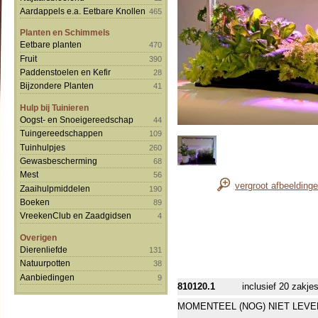
Aardappels e.a. Eetbare Knollen
465
Planten en Schimmels
Eetbare planten
470
Fruit
390
Paddenstoelen en Kefir
28
Bijzondere Planten
41
Hulp bij Tuinieren
Oogst- en Snoeigereedschap
44
Tuingereedschappen
109
Tuinhulpjes
260
Gewasbescherming
68
Mest
56
vergroot afbeelding
Zaaihulpmiddelen
190
Boeken
89
VreekenClub en Zaadgidsen
4
Overigen
Dierenliefde
131
Natuurpotten
38
Aanbiedingen
9
810120.1
inclusief 20 zakje
MOMENTEEL (NOG) NIET LEVE