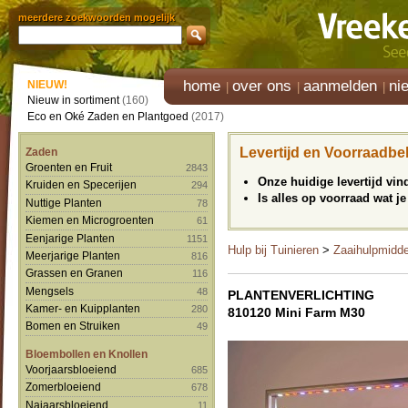
meerdere zoekwoorden mogelijk
home
over ons
aanmelden
ni
NIEUW!
Nieuw in sortiment
(160)
Eco en Oké Zaden en Plantgoed
(2017)
Levertijd en Voorraadbe
Zaden
Groenten en Fruit
2843
Onze huidige levertijd vi
Kruiden en Specerijen
294
Is alles op voorraad wat je
Nuttige Planten
78
Kiemen en Microgroenten
61
Eenjarige Planten
1151
Hulp bij Tuinieren
>
Zaaihulpmidd
Meerjarige Planten
816
Grassen en Granen
116
Mengsels
48
PLANTENVERLICHTING
Kamer- en Kuipplanten
280
810120 Mini Farm M30
Bomen en Struiken
49
Bloembollen en Knollen
Voorjaarsbloeiend
685
Zomerbloeiend
678
Najaarsbloeiend
11