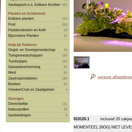
Aardappels e.a. Eetbare Knollen
465
Planten en Schimmels
Eetbare planten
470
Fruit
390
Paddenstoelen en Kefir
28
Bijzondere Planten
41
Hulp bij Tuinieren
Oogst- en Snoeigereedschap
44
Tuingereedschappen
109
Tuinhulpjes
260
Gewasbescherming
68
Mest
56
vergroot afbeelding
Zaaihulpmiddelen
190
Boeken
89
VreekenClub en Zaadgidsen
4
Overigen
Dierenliefde
131
Natuurpotten
38
Aanbiedingen
9
810120.1
inclusief 20 zakje
MOMENTEEL (NOG) NIET LEVE