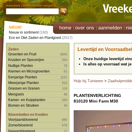
meerdere zoekwoorden mogelijk
home
over ons
aanmelden
ni
NIEUW!
Nieuw in sortiment
(160)
Eco en Oké Zaden en Plantgoed
(2017)
Levertijd en Voorraadbe
Zaden
Groenten en Fruit
2843
Onze huidige levertijd vi
Kruiden en Specerijen
294
Is alles op voorraad wat je
Nuttige Planten
78
Kiemen en Microgroenten
61
Eenjarige Planten
1151
Hulp bij Tuinieren
>
Zaaihulpmidd
Meerjarige Planten
816
Grassen en Granen
116
Mengsels
48
PLANTENVERLICHTING
Kamer- en Kuipplanten
280
810120 Mini Farm M30
Bomen en Struiken
49
Bloembollen en Knollen
Voorjaarsbloeiend
685
Zomerbloeiend
678
Najaarsbloeiend
11