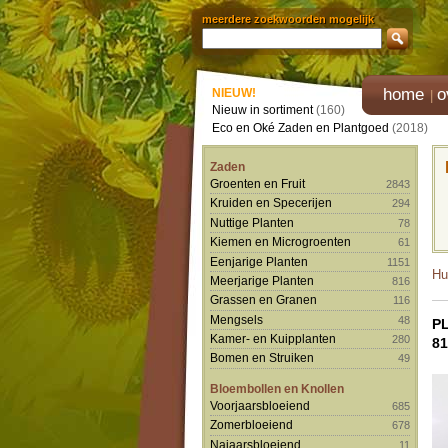
meerdere zoekwoorden mogelijk
home
o
NIEUW!
Nieuw in sortiment
(160)
Eco en Oké Zaden en Plantgoed
(2018)
Zaden
Groenten en Fruit
2843
Kruiden en Specerijen
294
Nuttige Planten
78
Kiemen en Microgroenten
61
Eenjarige Planten
1151
Hu
Meerjarige Planten
816
Grassen en Granen
116
Mengsels
48
P
Kamer- en Kuipplanten
280
81
Bomen en Struiken
49
Bloembollen en Knollen
Voorjaarsbloeiend
685
Zomerbloeiend
678
Najaarsbloeiend
11