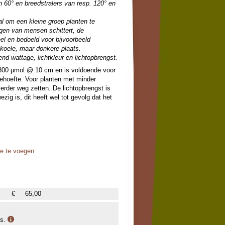
60° en breedstralers van resp. 120° en
al om een kleine groep planten te
ogen van mensen schittert, de
eel en bedoeld voor bijvoorbeeld
 koele, maar donkere plaats.
end wattage, lichtkleur en lichtopbrengst.
1800 µmol @ 10 cm en is voldoende voor
behoefte. Voor planten met minder
verder weg zetten. De lichtopbrengst is
ezig is, dit heeft wel tot gevolg dat het
oe te voegen
€
65,00
is.