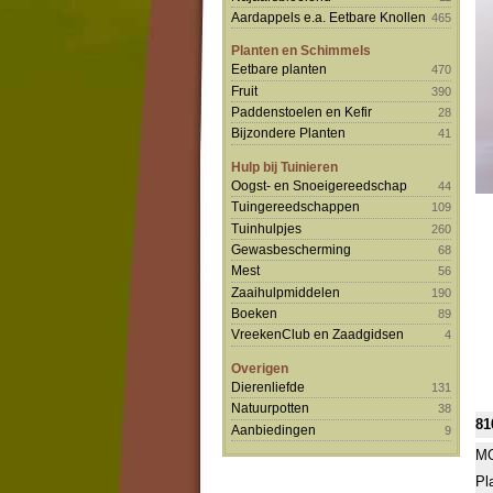
Aardappels e.a. Eetbare Knollen
465
Planten en Schimmels
Eetbare planten
470
Fruit
390
Paddenstoelen en Kefir
28
Bijzondere Planten
41
Hulp bij Tuinieren
Oogst- en Snoeigereedschap
44
Tuingereedschappen
109
Tuinhulpjes
260
Gewasbescherming
68
Mest
56
Zaaihulpmiddelen
190
Boeken
89
VreekenClub en Zaadgidsen
4
Overigen
Dierenliefde
131
Natuurpotten
38
81
Aanbiedingen
9
MO
Pl