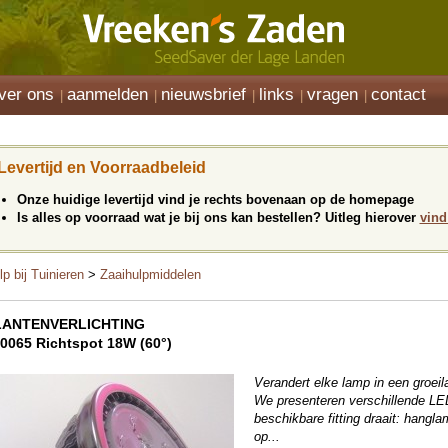
ver ons
aanmelden
nieuwsbrief
links
vragen
contact
Levertijd en Voorraadbeleid
Onze huidige levertijd vind je rechts bovenaan op de homepage
Is alles op voorraad wat je bij ons kan bestellen? Uitleg hierover
vind
lp bij Tuinieren
>
Zaaihulpmiddelen
LANTENVERLICHTING
0065 Richtspot 18W (60°)
Verandert elke lamp in een groei
We presenteren verschillende LED
beschikbare fitting draait: hang
op...