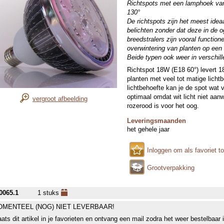
Richtspots met een lamphoek van 
130°
De richtspots zijn het meest idea
belichten zonder dat deze in de 
breedstralers zijn vooral function
overwintering van planten op een
Beide typen ook weer in verschill
Richtspot 18W (E18 60°) levert 
planten met veel tot matige licht
lichtbehoefte kan je de spot wat 
optimaal omdat wit licht niet aanw
vergroot afbeelding
rozerood is voor het oog.
Leveringsmaanden
het gehele jaar
Inloggen om als favoriet t
Grootverpakking
0065.1
1 stuks
MENTEEL (NOG) NIET LEVERBAAR!
aats dit artikel in je favorieten en ontvang een mail zodra het weer bestelbaar 