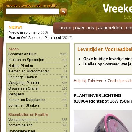
meerdere zoekwoorden mogelijk
home
over ons
aanmelden
ni
NIEUW!
Nieuw in sortiment
(160)
Eco en Oké Zaden en Plantgoed
(2017)
Levertijd en Voorraadbe
Zaden
Groenten en Fruit
2843
Onze huidige levertijd vi
Kruiden en Specerijen
294
Is alles op voorraad wat je
Nuttige Planten
78
Kiemen en Microgroenten
61
Eenjarige Planten
1151
Hulp bij Tuinieren
>
Zaaihulpmidd
Meerjarige Planten
816
Grassen en Granen
116
Mengsels
48
PLANTENVERLICHTING
Kamer- en Kuipplanten
280
810064 Richtspot 18W (SUN 
Bomen en Struiken
49
Bloembollen en Knollen
Voorjaarsbloeiend
685
Zomerbloeiend
678
Najaarsbloeiend
11