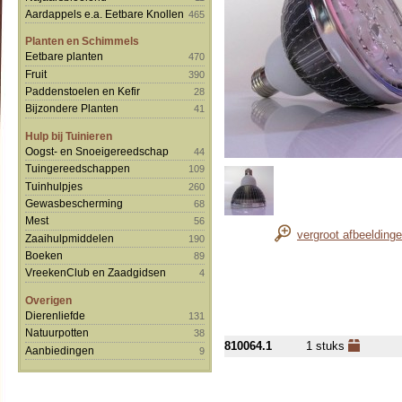
Aardappels e.a. Eetbare Knollen
465
Planten en Schimmels
Eetbare planten
470
Fruit
390
Paddenstoelen en Kefir
28
Bijzondere Planten
41
Hulp bij Tuinieren
Oogst- en Snoeigereedschap
44
Tuingereedschappen
109
Tuinhulpjes
260
Gewasbescherming
68
Mest
56
vergroot afbeelding
Zaaihulpmiddelen
190
Boeken
89
VreekenClub en Zaadgidsen
4
Overigen
Dierenliefde
131
Natuurpotten
38
810064.1
1 stuks
Aanbiedingen
9