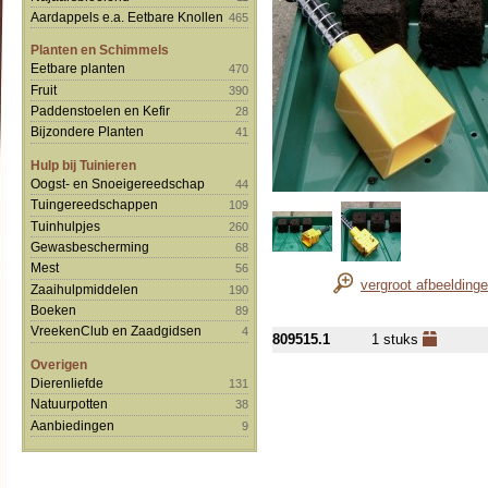
Aardappels e.a. Eetbare Knollen
465
Planten en Schimmels
Eetbare planten
470
Fruit
390
Paddenstoelen en Kefir
28
Bijzondere Planten
41
Hulp bij Tuinieren
Oogst- en Snoeigereedschap
44
Tuingereedschappen
109
Tuinhulpjes
260
Gewasbescherming
68
Mest
56
vergroot afbeelding
Zaaihulpmiddelen
190
Boeken
89
VreekenClub en Zaadgidsen
4
809515.1
1 stuks
Overigen
Dierenliefde
131
Natuurpotten
38
Aanbiedingen
9