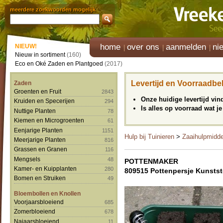
meerdere zoekwoorden mogelijk
home
over ons
aanmelden
ni
NIEUW!
Nieuw in sortiment
(160)
Eco en Oké Zaden en Plantgoed
(2017)
Levertijd en Voorraadbe
Zaden
Groenten en Fruit
2843
Onze huidige levertijd vi
Kruiden en Specerijen
294
Is alles op voorraad wat je
Nuttige Planten
78
Kiemen en Microgroenten
61
Eenjarige Planten
1151
Hulp bij Tuinieren
>
Zaaihulpmidd
Meerjarige Planten
816
Grassen en Granen
116
Mengsels
48
POTTENMAKER
Kamer- en Kuipplanten
280
809515 Pottenpersje Kunstst
Bomen en Struiken
49
Bloembollen en Knollen
Voorjaarsbloeiend
685
Zomerbloeiend
678
Najaarsbloeiend
11