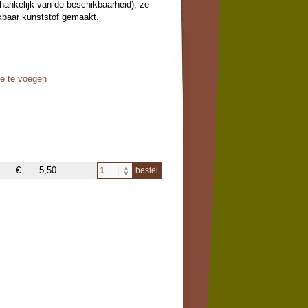
fhankelijk van de beschikbaarheid), ze
eekbaar kunststof gemaakt.
oe te voegen
€
5,50
bestel