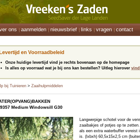
ver ons
aanmelden
nieuwsbrief
links
vragen
contact
Levertijd en Voorraadbeleid
Onze huidige levertijd vind je rechts bovenaan op de homepage
Is alles op voorraad wat je bij ons kan bestellen? Uitleg hierover
vind
lp bij Tuinieren
>
Zaaihulpmiddelen
ATER(OPVANG)BAKKEN
9357 Medium Windowsill G30
Langwerpige schotel voor de ven
zaaibakjes of potjes op te zetten
als een extra waterbuffer vereist 
is. (lxbxh) 60,5x15x2,5 cm (bui