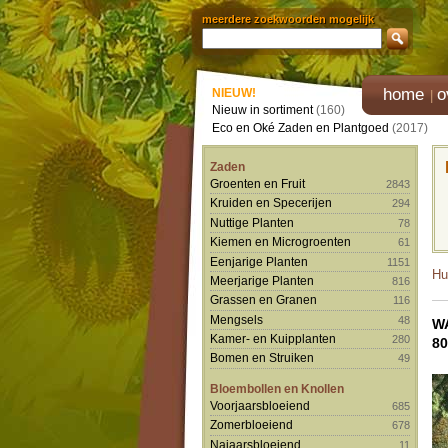
meerdere zoekwoorden mogelijk
home
o
NIEUW!
Nieuw in sortiment
(160)
Eco en Oké Zaden en Plantgoed
(2017)
Zaden
Groenten en Fruit
2843
Kruiden en Specerijen
294
Nuttige Planten
78
Kiemen en Microgroenten
61
Eenjarige Planten
1151
Hu
Meerjarige Planten
816
Grassen en Granen
116
Mengsels
48
W
Kamer- en Kuipplanten
280
80
Bomen en Struiken
49
Bloembollen en Knollen
Voorjaarsbloeiend
685
Zomerbloeiend
678
Najaarsbloeiend
11