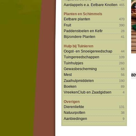
Aardappels e.a. Eetbare Knollen
465
Planten en Schimmels
Eetbare planten
470
Fruit
390
Paddenstoelen en Kefir
28
Bijzondere Planten
41
Hulp bij Tuinieren
Oogst- en Snoeigereedschap
44
Tuingereedschappen
109
Tuinhulpjes
260
Gewasbescherming
68
Mest
80
56
Zaaihulpmiddelen
190
Boeken
89
VreekenClub en Zaadgidsen
4
Overigen
Dierenliefde
131
Natuurpotten
38
Aanbiedingen
9