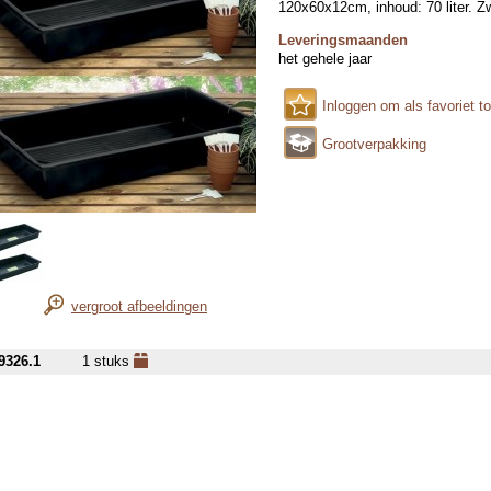
120x60x12cm, inhoud: 70 liter. Zw
Leveringsmaanden
het gehele jaar
Inloggen om als favoriet t
Grootverpakking
vergroot afbeeldingen
9326.1
1 stuks