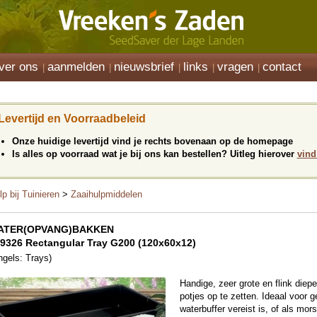
ver ons
aanmelden
nieuwsbrief
links
vragen
contact
Levertijd en Voorraadbeleid
Onze huidige levertijd vind je rechts bovenaan op de homepage
Is alles op voorraad wat je bij ons kan bestellen? Uitleg hierover
vind
lp bij Tuinieren
>
Zaaihulpmiddelen
ATER(OPVANG)BAKKEN
9326 Rectangular Tray G200 (120x60x12)
ngels: Trays)
Handige, zeer grote en flink diep
potjes op te zetten. Ideaal voor 
waterbuffer vereist is, of als mor