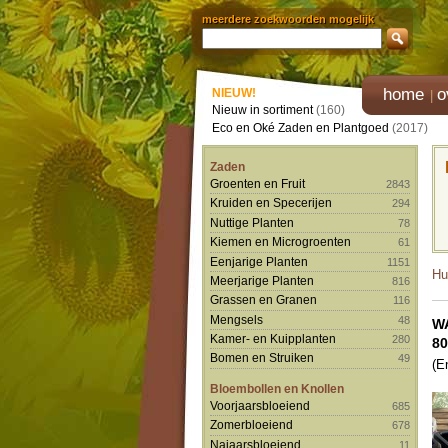
meerdere zoekwoorden mogelijk
home
o
NIEUW!
Nieuw in sortiment
(160)
Eco en Oké Zaden en Plantgoed
(2017)
Zaden
Groenten en Fruit
2843
Kruiden en Specerijen
294
Nuttige Planten
78
Kiemen en Microgroenten
61
Eenjarige Planten
1151
Hu
Meerjarige Planten
816
Grassen en Granen
116
Mengsels
48
W
Kamer- en Kuipplanten
280
80
Bomen en Struiken
49
(E
Bloembollen en Knollen
Voorjaarsbloeiend
685
Zomerbloeiend
678
Najaarsbloeiend
11