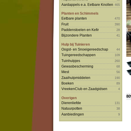
Aardappels e.a. Eetbare Knollen
465
Planten en Schimmels
Eetbare planten
470
Fruit
390
Paddenstoelen en Kefir
28
Bijzondere Planten
41
Hulp bij Tuinieren
Oogst- en Snoeigereedschap
44
Tuingereedschappen
109
Tuinhulpjes
260
Gewasbescherming
68
Mest
56
Zaaihulpmiddelen
190
Boeken
89
VreekenClub en Zaadgidsen
4
80
Overigen
Dierenliefde
131
Natuurpotten
38
Aanbiedingen
9