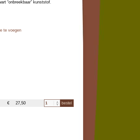
art “onbreekbaar” kunststof.
oe te voegen
€
27,50
bestel