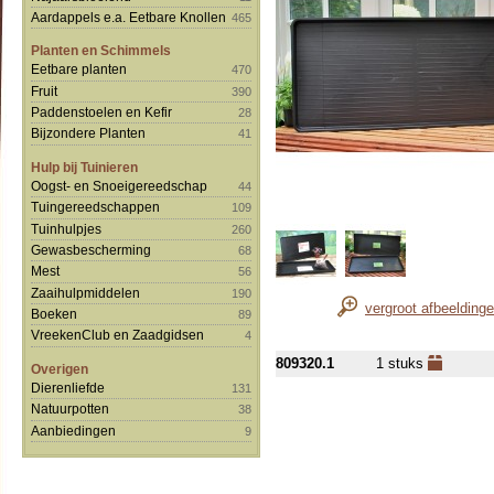
Aardappels e.a. Eetbare Knollen
465
Planten en Schimmels
Eetbare planten
470
Fruit
390
Paddenstoelen en Kefir
28
Bijzondere Planten
41
Hulp bij Tuinieren
Oogst- en Snoeigereedschap
44
Tuingereedschappen
109
Tuinhulpjes
260
Gewasbescherming
68
Mest
56
Zaaihulpmiddelen
190
vergroot afbeelding
Boeken
89
VreekenClub en Zaadgidsen
4
809320.1
1 stuks
Overigen
Dierenliefde
131
Natuurpotten
38
Aanbiedingen
9