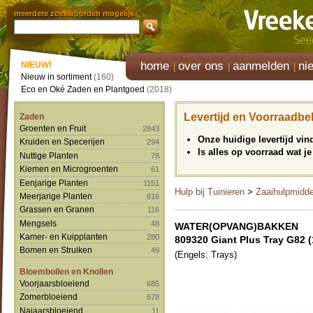
meerdere zoekwoorden mogelijk
home
over ons
aanmelden
ni
NIEUW!
Nieuw in sortiment
(160)
Eco en Oké Zaden en Plantgoed
(2018)
Levertijd en Voorraadbe
Zaden
Groenten en Fruit
2843
Onze huidige levertijd vi
Kruiden en Specerijen
294
Is alles op voorraad wat je
Nuttige Planten
78
Kiemen en Microgroenten
61
Eenjarige Planten
1151
Hulp bij Tuinieren
>
Zaaihulpmidd
Meerjarige Planten
816
Grassen en Granen
116
Mengsels
48
WATER(OPVANG)BAKKEN
Kamer- en Kuipplanten
280
809320 Giant Plus Tray G82 
Bomen en Struiken
49
(Engels: Trays)
Bloembollen en Knollen
Voorjaarsbloeiend
685
Zomerbloeiend
678
Najaarsbloeiend
11