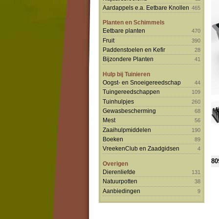
Aardappels e.a. Eetbare Knollen
465
Planten en Schimmels
Eetbare planten
470
Fruit
390
Paddenstoelen en Kefir
28
Bijzondere Planten
41
Hulp bij Tuinieren
Oogst- en Snoeigereedschap
44
Tuingereedschappen
109
Tuinhulpjes
260
Gewasbescherming
68
Mest
56
Zaaihulpmiddelen
190
Boeken
89
VreekenClub en Zaadgidsen
4
80
Overigen
Dierenliefde
131
Natuurpotten
38
Aanbiedingen
9