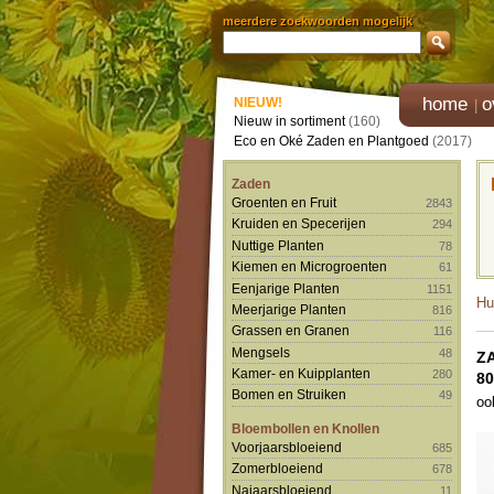
meerdere zoekwoorden mogelijk
home
o
NIEUW!
Nieuw in sortiment
(160)
Eco en Oké Zaden en Plantgoed
(2017)
Zaden
Groenten en Fruit
2843
Kruiden en Specerijen
294
Nuttige Planten
78
Kiemen en Microgroenten
61
Eenjarige Planten
1151
Hu
Meerjarige Planten
816
Grassen en Granen
116
Mengsels
48
Z
Kamer- en Kuipplanten
280
80
Bomen en Struiken
49
oo
Bloembollen en Knollen
Voorjaarsbloeiend
685
Zomerbloeiend
678
Najaarsbloeiend
11