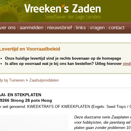
ver ons
aanmelden
nieuwsbrief
links
vragen
contact
Levertijd en Voorraadbeleid
Onze huidige levertijd vind je rechts bovenaan op de homepage
Is alles op voorraad wat je bij ons kan bestellen? Uitleg hierover
vind
lp bij Tuinieren
>
Zaaihulpmiddelen
AAI- EN STEKPLATEN
9266 Strong 28 pots Hoog
k wel genoemd: KWEEKTRAYS OF KWEEKPLATEN (Engels: Seed Trays / Culti
Deze duurzame serie Zaaiplaten e
voor hobbyisten, die jarenlang wi
platen gaan zonder problemen 10 j