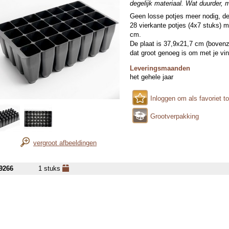
degelijk materiaal. Wat duurder,
Geen losse potjes meer nodig, dez
28 vierkante potjes (4x7 stuks) 
cm.
De plaat is 37,9x21,7 cm (bovenzi
dat groot genoeg is om met je ving
Leveringsmaanden
het gehele jaar
Inloggen om als favoriet t
Grootverpakking
vergroot afbeeldingen
9266
1 stuks