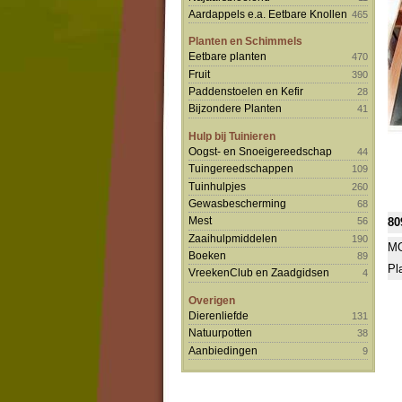
Aardappels e.a. Eetbare Knollen
465
Planten en Schimmels
Eetbare planten
470
Fruit
390
Paddenstoelen en Kefir
28
Bijzondere Planten
41
Hulp bij Tuinieren
Oogst- en Snoeigereedschap
44
Tuingereedschappen
109
Tuinhulpjes
260
Gewasbescherming
68
Mest
80
56
Zaaihulpmiddelen
190
MO
Boeken
89
Pl
VreekenClub en Zaadgidsen
4
Overigen
Dierenliefde
131
Natuurpotten
38
Aanbiedingen
9