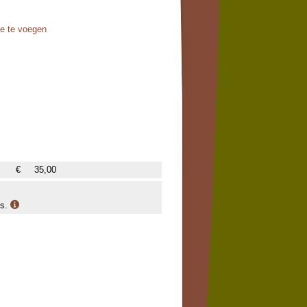
oe te voegen
€
35,00
is.