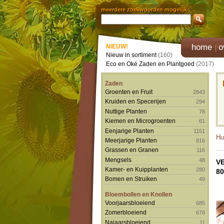
meerdere zoekwoorden mogelijk
home
o
NIEUW!
Nieuw in sortiment
(160)
Eco en Oké Zaden en Plantgoed
(2017)
Zaden
Groenten en Fruit
2843
Kruiden en Specerijen
294
Nuttige Planten
78
Kiemen en Microgroenten
61
Eenjarige Planten
1151
Hu
Meerjarige Planten
816
Grassen en Granen
116
Mengsels
48
V
Kamer- en Kuipplanten
280
80
Bomen en Struiken
49
Bloembollen en Knollen
Voorjaarsbloeiend
685
Zomerbloeiend
678
Najaarsbloeiend
11