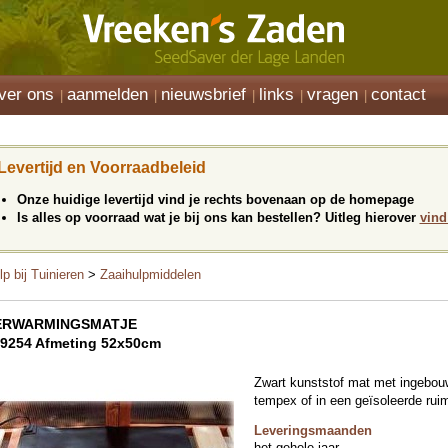
ver ons
aanmelden
nieuwsbrief
links
vragen
contact
Levertijd en Voorraadbeleid
Onze huidige levertijd vind je rechts bovenaan op de homepage
Is alles op voorraad wat je bij ons kan bestellen? Uitleg hierover
vind
lp bij Tuinieren
>
Zaaihulpmiddelen
ERWARMINGSMATJE
9254 Afmeting 52x50cm
Zwart kunststof mat met ingebou
tempex of in een geïsoleerde rui
Leveringsmaanden
het gehele jaar