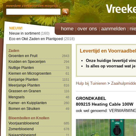
meerdere zoekwoorden mogelijk
home
over ons
aanmelden
ni
NIEUW!
Nieuw in sortiment
(160)
Eco en Oké Zaden en Plantgoed
(2018)
Levertijd en Voorraadbe
Zaden
Groenten en Fruit
2843
Onze huidige levertijd vi
Kruiden en Specerijen
294
Is alles op voorraad wat je
Nuttige Planten
78
Kiemen en Microgroenten
61
Eenjarige Planten
1151
Hulp bij Tuinieren
>
Zaaihulpmidd
Meerjarige Planten
816
Grassen en Granen
116
Mengsels
48
GRONDKABEL
Kamer- en Kuipplanten
280
809215 Heating Cable 100W
Bomen en Struiken
49
ook wel genoemd: VERWARMI
Bloembollen en Knollen
Voorjaarsbloeiend
685
Zomerbloeiend
678
Najaarsbloeiend
11