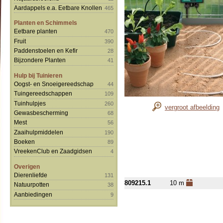
Aardappels e.a. Eetbare Knollen
465
Planten en Schimmels
Eetbare planten
470
Fruit
390
Paddenstoelen en Kefir
28
Bijzondere Planten
41
Hulp bij Tuinieren
Oogst- en Snoeigereedschap
44
Tuingereedschappen
109
Tuinhulpjes
260
vergroot afbeelding
Gewasbescherming
68
Mest
56
Zaaihulpmiddelen
190
Boeken
89
VreekenClub en Zaadgidsen
4
Overigen
Dierenliefde
131
809215.1
10 m
Natuurpotten
38
Aanbiedingen
9