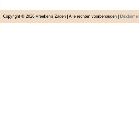
Copyright © 2026
Vreeken's Zaden
| Alle rechten voorbehouden |
Disclaimer