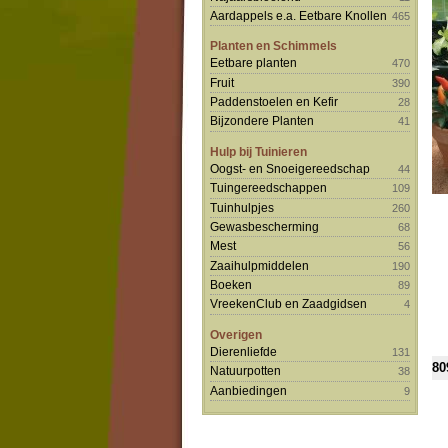
Aardappels e.a. Eetbare Knollen
465
Planten en Schimmels
Eetbare planten
470
Fruit
390
Paddenstoelen en Kefir
28
Bijzondere Planten
41
Hulp bij Tuinieren
Oogst- en Snoeigereedschap
44
Tuingereedschappen
109
Tuinhulpjes
260
Gewasbescherming
68
Mest
56
Zaaihulpmiddelen
190
Boeken
89
VreekenClub en Zaadgidsen
4
Overigen
Dierenliefde
131
80
Natuurpotten
38
Aanbiedingen
9