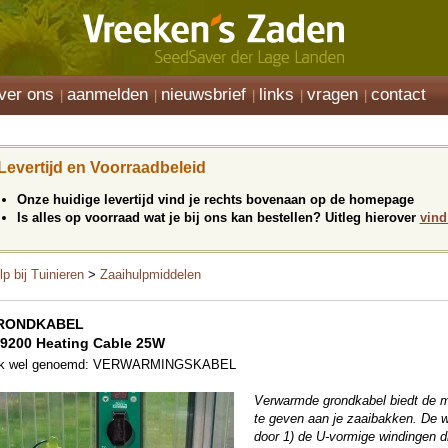
ver ons
aanmelden
nieuwsbrief
links
vragen
contact
Levertijd en Voorraadbeleid
Onze huidige levertijd vind je rechts bovenaan op de homepage
Is alles op voorraad wat je bij ons kan bestellen? Uitleg hierover
vind
lp bij Tuinieren
>
Zaaihulpmiddelen
RONDKABEL
9200 Heating Cable 25W
k wel genoemd: VERWARMINGSKABEL
Verwarmde grondkabel biedt de 
te geven aan je zaaibakken. De 
door 1) de U-vormige windingen di