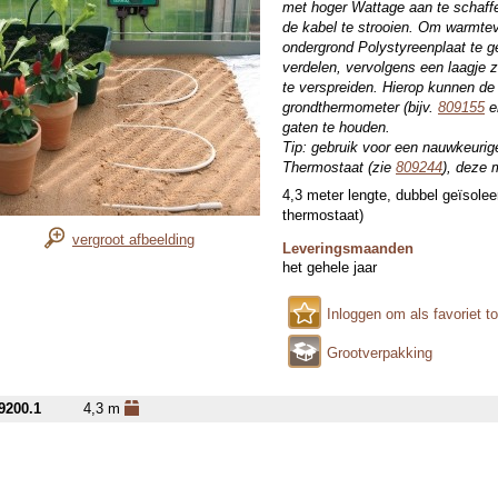
met hoger Wattage aan te schaffe
de kabel te strooien. Om warmtev
ondergrond Polystyreenplaat te g
verdelen, vervolgens een laagje
te verspreiden. Hierop kunnen d
grondthermometer (bijv.
809155
e
gaten te houden.
Tip: gebruik voor een nauwkeurig
Thermostaat (zie
809244
), deze 
4,3 meter lengte, dubbel geïsole
thermostaat)
vergroot afbeelding
Leveringsmaanden
het gehele jaar
Inloggen om als favoriet t
Grootverpakking
9200.1
4,3 m