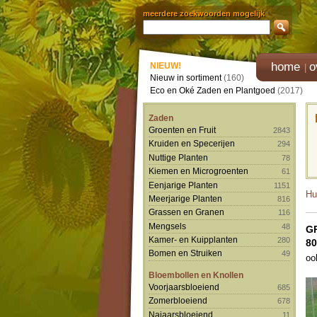
meerdere zoekwoorden mogelijk
home
o
NIEUW!
Nieuw in sortiment
(160)
Eco en Oké Zaden en Plantgoed
(2017)
Zaden
Groenten en Fruit
2843
Kruiden en Specerijen
294
Nuttige Planten
78
Kiemen en Microgroenten
61
Eenjarige Planten
1151
Hu
Meerjarige Planten
816
Grassen en Granen
116
Mengsels
48
G
Kamer- en Kuipplanten
280
80
Bomen en Struiken
49
oo
Bloembollen en Knollen
Voorjaarsbloeiend
685
Zomerbloeiend
678
Najaarsbloeiend
11