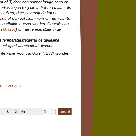
n of 3) door een dunner laagje zand op
erlies tegen te gaan is het raadzaam als
ebruiken, daar bovenop de kabel
 zand of een vel aluminium om de warmte
e zaadbakjes gezet worden. Gebruik een
n
809157
) om de temperatuur in de
e temperatuurregeling de degelijke
moet apart aangeschaft worden.
erde kabel voor ca. 0,5 m². 25W (zonder
oe te voegen
€
39,95
bestel