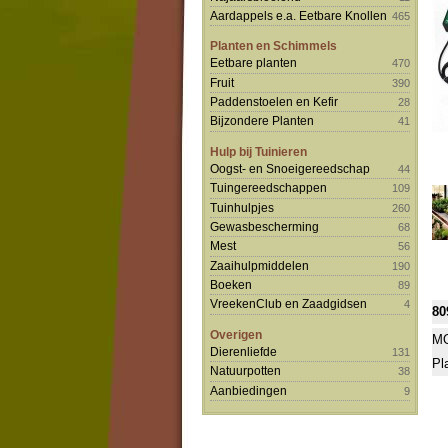
Aardappels e.a. Eetbare Knollen
465
Planten en Schimmels
Eetbare planten
470
Fruit
390
Paddenstoelen en Kefir
28
Bijzondere Planten
41
Hulp bij Tuinieren
Oogst- en Snoeigereedschap
44
Tuingereedschappen
109
Tuinhulpjes
260
Gewasbescherming
68
Mest
56
Zaaihulpmiddelen
190
Boeken
89
VreekenClub en Zaadgidsen
4
80
Overigen
MO
Dierenliefde
131
Pl
Natuurpotten
38
Aanbiedingen
9