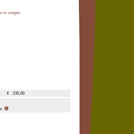
oe te voegen
€
235,00
is.