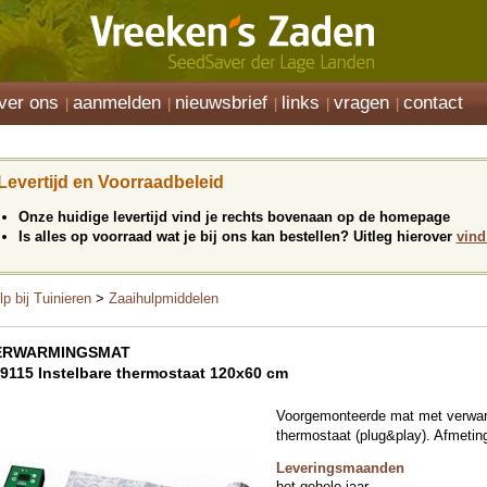
ver ons
aanmelden
nieuwsbrief
links
vragen
contact
Levertijd en Voorraadbeleid
Onze huidige levertijd vind je rechts bovenaan op de homepage
Is alles op voorraad wat je bij ons kan bestellen? Uitleg hierover
vind
lp bij Tuinieren
>
Zaaihulpmiddelen
ERWARMINGSMAT
9115 Instelbare thermostaat 120x60 cm
Voorgemonteerde mat met verwar
thermostaat (plug&play). Afmeti
Leveringsmaanden
het gehele jaar