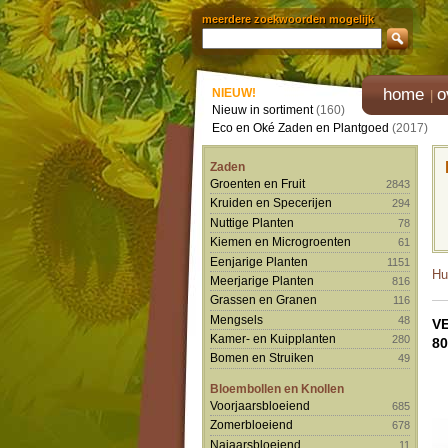
meerdere zoekwoorden mogelijk
home
o
NIEUW!
Nieuw in sortiment
(160)
Eco en Oké Zaden en Plantgoed
(2017)
Zaden
Groenten en Fruit
2843
Kruiden en Specerijen
294
Nuttige Planten
78
Kiemen en Microgroenten
61
Eenjarige Planten
1151
Hu
Meerjarige Planten
816
Grassen en Granen
116
Mengsels
48
V
Kamer- en Kuipplanten
280
80
Bomen en Struiken
49
Bloembollen en Knollen
Voorjaarsbloeiend
685
Zomerbloeiend
678
Najaarsbloeiend
11