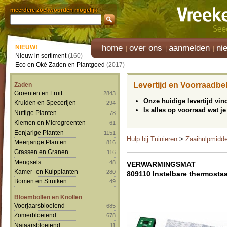
meerdere zoekwoorden mogelijk
home
over ons
aanmelden
ni
NIEUW!
Nieuw in sortiment
(160)
Eco en Oké Zaden en Plantgoed
(2017)
Levertijd en Voorraadbe
Zaden
Groenten en Fruit
2843
Onze huidige levertijd vi
Kruiden en Specerijen
294
Is alles op voorraad wat je
Nuttige Planten
78
Kiemen en Microgroenten
61
Eenjarige Planten
1151
Hulp bij Tuinieren
>
Zaaihulpmidd
Meerjarige Planten
816
Grassen en Granen
116
Mengsels
48
VERWARMINGSMAT
Kamer- en Kuipplanten
280
809110 Instelbare thermosta
Bomen en Struiken
49
Bloembollen en Knollen
Voorjaarsbloeiend
685
Zomerbloeiend
678
Najaarsbloeiend
11