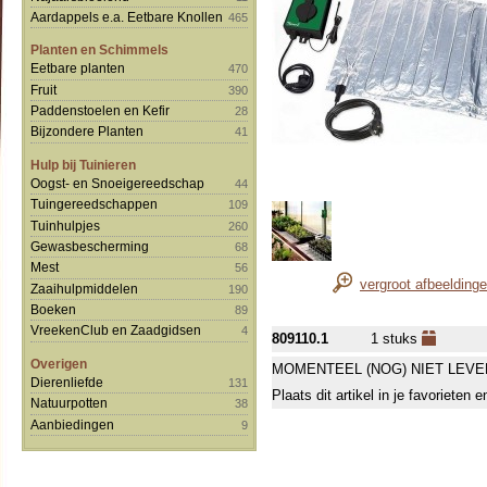
Aardappels e.a. Eetbare Knollen
465
Planten en Schimmels
Eetbare planten
470
Fruit
390
Paddenstoelen en Kefir
28
Bijzondere Planten
41
Hulp bij Tuinieren
Oogst- en Snoeigereedschap
44
Tuingereedschappen
109
Tuinhulpjes
260
Gewasbescherming
68
Mest
56
vergroot afbeelding
Zaaihulpmiddelen
190
Boeken
89
VreekenClub en Zaadgidsen
4
809110.1
1 stuks
Overigen
MOMENTEEL (NOG) NIET LEVE
Dierenliefde
131
Plaats dit artikel in je favorieten
Natuurpotten
38
Aanbiedingen
9