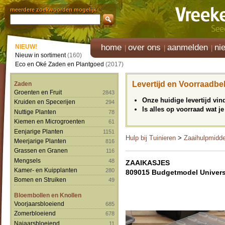
meerdere zoekwoorden mogelijk
home
over ons
aanmelden
ni
NIEUW!
Nieuw in sortiment
(160)
Eco en Oké Zaden en Plantgoed
(2017)
Levertijd en Voorraadbe
Zaden
Groenten en Fruit
2843
Onze huidige levertijd vi
Kruiden en Specerijen
294
Is alles op voorraad wat je
Nuttige Planten
78
Kiemen en Microgroenten
61
Eenjarige Planten
1151
Hulp bij Tuinieren
>
Zaaihulpmidd
Meerjarige Planten
816
Grassen en Granen
116
Mengsels
48
ZAAIKASJES
Kamer- en Kuipplanten
280
809015 Budgetmodel Univers
Bomen en Struiken
49
Bloembollen en Knollen
Voorjaarsbloeiend
685
Zomerbloeiend
678
Najaarsbloeiend
11