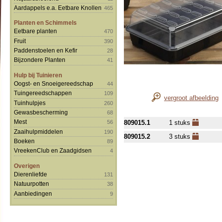
Aardappels e.a. Eetbare Knollen
465
Planten en Schimmels
Eetbare planten
470
Fruit
390
Paddenstoelen en Kefir
28
Bijzondere Planten
41
Hulp bij Tuinieren
Oogst- en Snoeigereedschap
44
Tuingereedschappen
109
vergroot afbeelding
Tuinhulpjes
260
Gewasbescherming
68
Mest
809015.1
1 stuks
56
Zaaihulpmiddelen
190
809015.2
3 stuks
Boeken
89
VreekenClub en Zaadgidsen
4
Overigen
Dierenliefde
131
Natuurpotten
38
Aanbiedingen
9