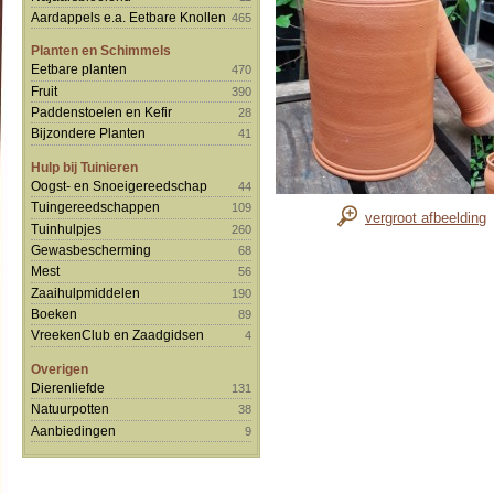
Aardappels e.a. Eetbare Knollen
465
Planten en Schimmels
Eetbare planten
470
Fruit
390
Paddenstoelen en Kefir
28
Bijzondere Planten
41
Hulp bij Tuinieren
Oogst- en Snoeigereedschap
44
Tuingereedschappen
109
vergroot afbeelding
Tuinhulpjes
260
Gewasbescherming
68
Mest
56
Zaaihulpmiddelen
190
Boeken
89
VreekenClub en Zaadgidsen
4
Overigen
Dierenliefde
131
Natuurpotten
38
Aanbiedingen
9