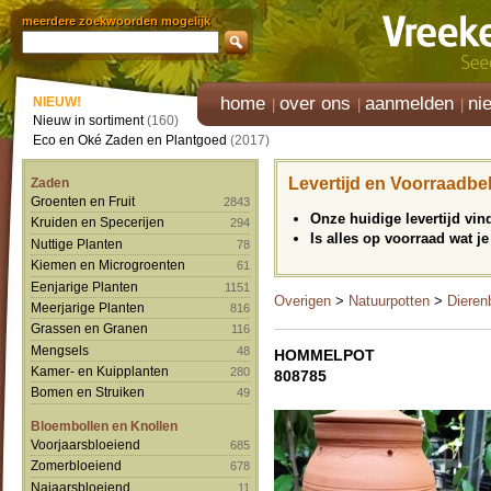
meerdere zoekwoorden mogelijk
home
over ons
aanmelden
ni
NIEUW!
Nieuw in sortiment
(160)
Eco en Oké Zaden en Plantgoed
(2017)
Levertijd en Voorraadbe
Zaden
Groenten en Fruit
2843
Onze huidige levertijd vi
Kruiden en Specerijen
294
Is alles op voorraad wat je
Nuttige Planten
78
Kiemen en Microgroenten
61
Eenjarige Planten
1151
Overigen
>
Natuurpotten
>
Dieren
Meerjarige Planten
816
Grassen en Granen
116
Mengsels
48
HOMMELPOT
Kamer- en Kuipplanten
280
808785
Bomen en Struiken
49
Bloembollen en Knollen
Voorjaarsbloeiend
685
Zomerbloeiend
678
Najaarsbloeiend
11