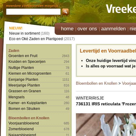
meerdere zoekwoorden mogelijk
home
over ons
aanmelden
ni
NIEUW!
Nieuw in sortiment
(160)
Eco en Oké Zaden en Plantgoed
(2017)
Levertijd en Voorraadbe
Zaden
Groenten en Fruit
2843
Onze huidige levertijd vi
Kruiden en Specerijen
294
Is alles op voorraad wat je
Nuttige Planten
78
Kiemen en Microgroenten
61
Eenjarige Planten
1151
Bloembollen en Knollen
>
Voorjaa
Meerjarige Planten
816
Grassen en Granen
116
Mengsels
48
WINTERIRISJE
Kamer- en Kuipplanten
280
736131 IRIS reticulata 'Froze
Bomen en Struiken
49
Bloembollen en Knollen
Voorjaarsbloeiend
685
Zomerbloeiend
678
Najaarsbloeiend
11