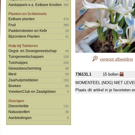
Aardappels e.a. Eetbare Knollen
465
Planten en Schimmels
Eetbare planten
470
Fruit
390
Paddenstoelen en Kefir
28
Bijzondere Planten
41
Hulp bij Tuinieren
Oogst- en Snoeigereedschap
44
Tuingereedschappen
109
vergroot afbeelding
Tuinhulpjes
260
Gewasbescherming
68
736131.1
15 bollen
Mest
56
Zaaihulpmiddelen
190
MOMENTEEL (NOG) NIET LEVE
Boeken
89
Plaats dit artikel in je favorieten
VreekenClub en Zaadgidsen
4
Overigen
Dierenliefde
131
Natuurpotten
38
Aanbiedingen
9