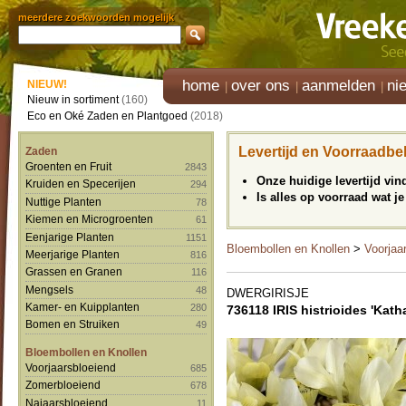
meerdere zoekwoorden mogelijk
home
over ons
aanmelden
ni
NIEUW!
Nieuw in sortiment
(160)
Eco en Oké Zaden en Plantgoed
(2018)
Levertijd en Voorraadbe
Zaden
Groenten en Fruit
2843
Onze huidige levertijd vi
Kruiden en Specerijen
294
Is alles op voorraad wat je
Nuttige Planten
78
Kiemen en Microgroenten
61
Eenjarige Planten
1151
Bloembollen en Knollen
>
Voorjaa
Meerjarige Planten
816
Grassen en Granen
116
Mengsels
48
DWERGIRISJE
Kamer- en Kuipplanten
280
736118 IRIS histrioides 'Kath
Bomen en Struiken
49
Bloembollen en Knollen
Voorjaarsbloeiend
685
Zomerbloeiend
678
Najaarsbloeiend
11