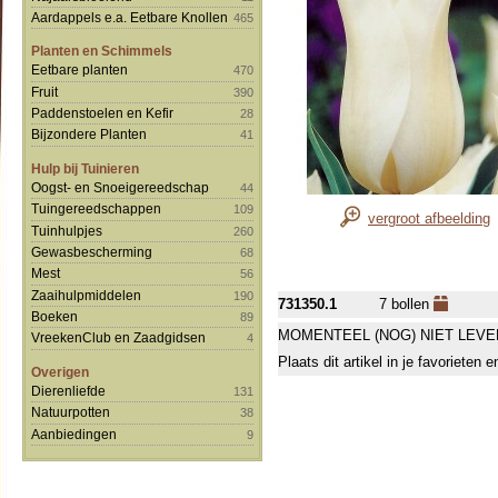
Aardappels e.a. Eetbare Knollen
465
Planten en Schimmels
Eetbare planten
470
Fruit
390
Paddenstoelen en Kefir
28
Bijzondere Planten
41
Hulp bij Tuinieren
Oogst- en Snoeigereedschap
44
Tuingereedschappen
109
vergroot afbeelding
Tuinhulpjes
260
Gewasbescherming
68
Mest
56
Zaaihulpmiddelen
190
731350.1
7 bollen
Boeken
89
MOMENTEEL (NOG) NIET LEVE
VreekenClub en Zaadgidsen
4
Plaats dit artikel in je favorieten
Overigen
Dierenliefde
131
Natuurpotten
38
Aanbiedingen
9