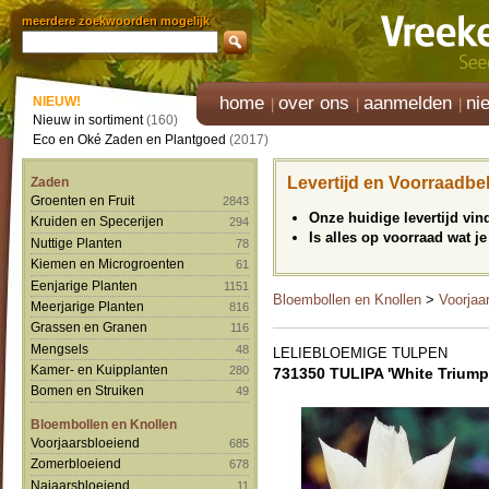
meerdere zoekwoorden mogelijk
home
over ons
aanmelden
ni
NIEUW!
Nieuw in sortiment
(160)
Eco en Oké Zaden en Plantgoed
(2017)
Levertijd en Voorraadbe
Zaden
Groenten en Fruit
2843
Onze huidige levertijd vi
Kruiden en Specerijen
294
Is alles op voorraad wat je
Nuttige Planten
78
Kiemen en Microgroenten
61
Eenjarige Planten
1151
Bloembollen en Knollen
>
Voorjaa
Meerjarige Planten
816
Grassen en Granen
116
Mengsels
48
LELIEBLOEMIGE TULPEN
Kamer- en Kuipplanten
280
731350 TULIPA 'White Triump
Bomen en Struiken
49
Bloembollen en Knollen
Voorjaarsbloeiend
685
Zomerbloeiend
678
Najaarsbloeiend
11