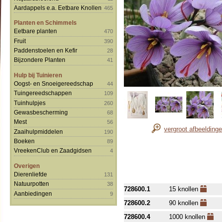
Aardappels e.a. Eetbare Knollen
465
Planten en Schimmels
Eetbare planten
470
Fruit
390
Paddenstoelen en Kefir
28
Bijzondere Planten
41
Hulp bij Tuinieren
Oogst- en Snoeigereedschap
44
Tuingereedschappen
109
Tuinhulpjes
260
Gewasbescherming
68
Mest
56
vergroot afbeelding
Zaaihulpmiddelen
190
Boeken
89
VreekenClub en Zaadgidsen
4
Overigen
Dierenliefde
131
Natuurpotten
38
728600.1
15 knollen
Aanbiedingen
9
728600.2
90 knollen
728600.4
1000 knollen