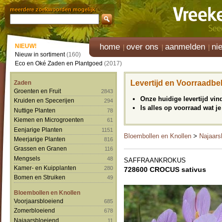
meerdere zoekwoorden mogelijk
home
over ons
aanmelden
ni
NIEUW!
Nieuw in sortiment
(160)
Eco en Oké Zaden en Plantgoed
(2017)
Levertijd en Voorraadbe
Zaden
Groenten en Fruit
2843
Onze huidige levertijd vi
Kruiden en Specerijen
294
Is alles op voorraad wat je
Nuttige Planten
78
Kiemen en Microgroenten
61
Eenjarige Planten
1151
Bloembollen en Knollen
>
Najaars
Meerjarige Planten
816
Grassen en Granen
116
Mengsels
48
SAFFRAANKROKUS
Kamer- en Kuipplanten
280
728600 CROCUS sativus
Bomen en Struiken
49
Bloembollen en Knollen
Voorjaarsbloeiend
685
Zomerbloeiend
678
Najaarsbloeiend
11