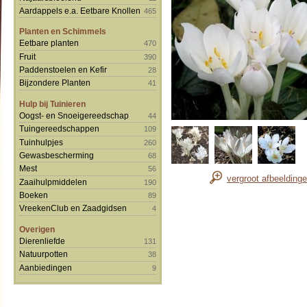
Aardappels e.a. Eetbare Knollen
465
Planten en Schimmels
Eetbare planten
470
Fruit
390
Paddenstoelen en Kefir
28
Bijzondere Planten
41
Hulp bij Tuinieren
Oogst- en Snoeigereedschap
44
Tuingereedschappen
109
Tuinhulpjes
260
Gewasbescherming
68
Mest
56
vergroot afbeelding
Zaaihulpmiddelen
190
Boeken
89
VreekenClub en Zaadgidsen
4
Overigen
Dierenliefde
131
Natuurpotten
38
Aanbiedingen
9