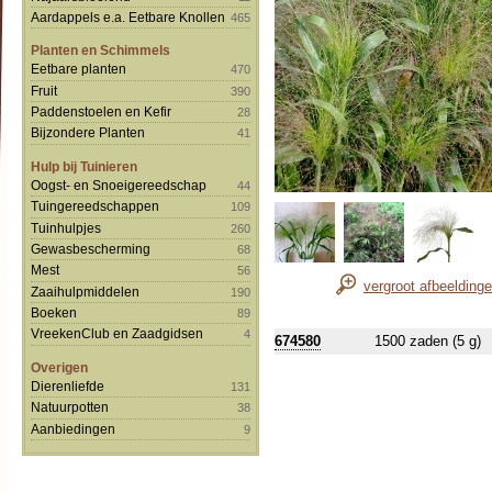
Aardappels e.a. Eetbare Knollen
465
Planten en Schimmels
Eetbare planten
470
Fruit
390
Paddenstoelen en Kefir
28
Bijzondere Planten
41
Hulp bij Tuinieren
Oogst- en Snoeigereedschap
44
Tuingereedschappen
109
Tuinhulpjes
260
Gewasbescherming
68
Mest
56
vergroot afbeelding
Zaaihulpmiddelen
190
Boeken
89
VreekenClub en Zaadgidsen
4
674580
1500 zaden (5 g)
Overigen
Dierenliefde
131
Natuurpotten
38
Aanbiedingen
9