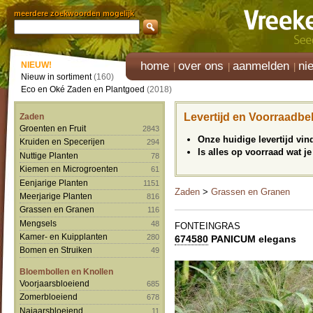
meerdere zoekwoorden mogelijk
home
over ons
aanmelden
ni
NIEUW!
Nieuw in sortiment
(160)
Eco en Oké Zaden en Plantgoed
(2018)
Levertijd en Voorraadbe
Zaden
Groenten en Fruit
2843
Onze huidige levertijd vi
Kruiden en Specerijen
294
Is alles op voorraad wat je
Nuttige Planten
78
Kiemen en Microgroenten
61
Eenjarige Planten
1151
Zaden
>
Grassen en Granen
Meerjarige Planten
816
Grassen en Granen
116
Mengsels
48
FONTEINGRAS
Kamer- en Kuipplanten
280
674580
PANICUM elegans
Bomen en Struiken
49
Bloembollen en Knollen
Voorjaarsbloeiend
685
Zomerbloeiend
678
Najaarsbloeiend
11