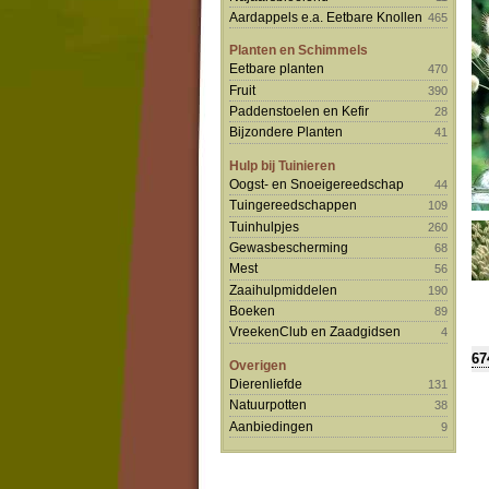
Aardappels e.a. Eetbare Knollen
465
Planten en Schimmels
Eetbare planten
470
Fruit
390
Paddenstoelen en Kefir
28
Bijzondere Planten
41
Hulp bij Tuinieren
Oogst- en Snoeigereedschap
44
Tuingereedschappen
109
Tuinhulpjes
260
Gewasbescherming
68
Mest
56
Zaaihulpmiddelen
190
Boeken
89
VreekenClub en Zaadgidsen
4
67
Overigen
Dierenliefde
131
Natuurpotten
38
Aanbiedingen
9