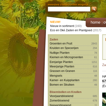
meerdere zoekwoorden mogelijk
home
o
NIEUW!
Nieuw in sortiment
(160)
Eco en Oké Zaden en Plantgoed
(2017)
Zaden
Groenten en Fruit
2843
Kruiden en Specerijen
294
Nuttige Planten
78
Kiemen en Microgroenten
61
Eenjarige Planten
1151
Za
Meerjarige Planten
816
Grassen en Granen
116
Mengsels
48
H
Kamer- en Kuipplanten
280
67
Bomen en Struiken
49
(E
Bloembollen en Knollen
Voorjaarsbloeiend
685
Zomerbloeiend
678
Najaarsbloeiend
11