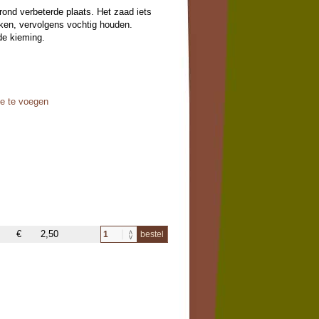
grond verbeterde plaats. Het zaad iets
ken, vervolgens vochtig houden.
 de kieming.
oe te voegen
€
2,50
bestel