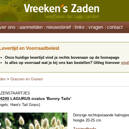
ver ons
aanmelden
nieuwsbrief
links
vragen
contact
Levertijd en Voorraadbeleid
Onze huidige levertijd vind je rechts bovenaan op de homepage
Is alles op voorraad wat je bij ons kan bestellen? Uitleg hierover
vind
den
>
Grassen en Granen
AZENSTAARTJES
4200
LAGURUS ovatus 'Bunny Tails'
ngels: Hare's Tail Grass)
Donzige rechtopstaande halmpjes,
hoogte 20-25 cm.
Zaaimethode