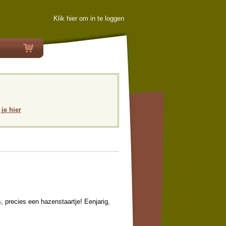
Klik hier om in te loggen
 je hier
 precies een hazenstaartje! Eenjarig,