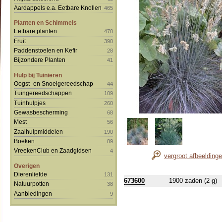
Aardappels e.a. Eetbare Knollen
465
Planten en Schimmels
Eetbare planten
470
Fruit
390
Paddenstoelen en Kefir
28
Bijzondere Planten
41
Hulp bij Tuinieren
Oogst- en Snoeigereedschap
44
Tuingereedschappen
109
Tuinhulpjes
260
Gewasbescherming
68
Mest
56
Zaaihulpmiddelen
190
Boeken
89
VreekenClub en Zaadgidsen
4
vergroot afbeelding
Overigen
Dierenliefde
131
673600
1900 zaden (2 g)
Natuurpotten
38
Aanbiedingen
9