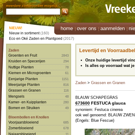
meerdere zoekwoorden mogelijk
home
over ons
aanmelden
ni
NIEUW!
Nieuw in sortiment
(160)
Eco en Oké Zaden en Plantgoed
(2017)
Levertijd en Voorraadbe
Zaden
Groenten en Fruit
2843
Onze huidige levertijd vi
Kruiden en Specerijen
294
Is alles op voorraad wat je
Nuttige Planten
78
Kiemen en Microgroenten
61
Eenjarige Planten
1151
Zaden
>
Grassen en Granen
Meerjarige Planten
816
Grassen en Granen
116
Mengsels
48
BLAUW SCHAPEGRAS
Kamer- en Kuipplanten
280
673600
FESTUCA glauca
Bomen en Struiken
49
synoniem: Festuca cinerea
ook wel genoemd: BLAUW ZWE
Bloembollen en Knollen
(Engels: Blue Fescue)
Voorjaarsbloeiend
685
Zomerbloeiend
678
Najaarsbloeiend
11