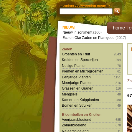
meerdere zoekwoorden mogelijk
home
o
NIEUW!
Nieuw in sortiment
(160)
Eco en Oké Zaden en Plantgoed
(2017)
Zaden
Groenten en Fruit
2843
Kruiden en Specerijen
294
Nuttige Planten
78
Kiemen en Microgroenten
61
Eenjarige Planten
1151
Za
Meerjarige Planten
816
Grassen en Granen
116
Mengsels
48
67
Kamer- en Kuipplanten
280
Bomen en Struiken
49
Bloembollen en Knollen
Voorjaarsbloeiend
685
Zomerbloeiend
678
Najaarsbloeiend
11