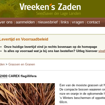
ver ons
aanmelden
nieuwsbrief
links
vragen
contact
Levertijd en Voorraadbeleid
Onze huidige levertijd vind je rechts bovenaan op de homepage
Is alles op voorraad wat je bij ons kan bestellen? Uitleg hierover
vind
den
>
Grassen en Granen
2400
CAREX flagillifera
Een van de mooiste grassen uit N
De compacte bossen waaieren sierl
roze en oranje in de opkomende 
‘s Winters beschermen of oppotte
60cm.