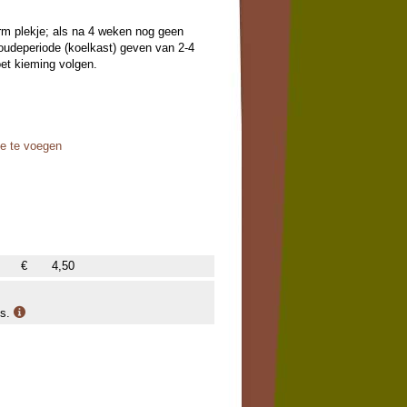
warm plekje; als na 4 weken nog geen
koudeperiode (koelkast) geven van 2-4
et kieming volgen.
oe te voegen
€
4,50
is.