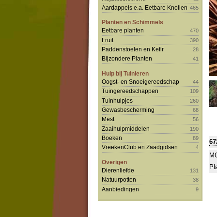
Aardappels e.a. Eetbare Knollen
465
Planten en Schimmels
Eetbare planten
470
Fruit
390
Paddenstoelen en Kefir
28
Bijzondere Planten
41
Hulp bij Tuinieren
Oogst- en Snoeigereedschap
44
Tuingereedschappen
109
Tuinhulpjes
260
Gewasbescherming
68
Mest
56
Zaaihulpmiddelen
190
Boeken
89
67
VreekenClub en Zaadgidsen
4
MO
Overigen
Pl
Dierenliefde
131
Natuurpotten
38
Aanbiedingen
9