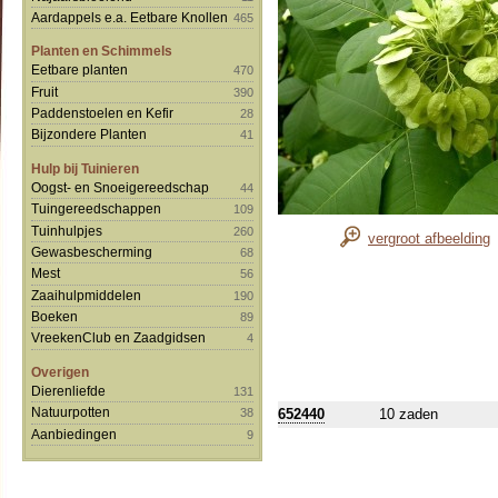
Aardappels e.a. Eetbare Knollen
465
Planten en Schimmels
Eetbare planten
470
Fruit
390
Paddenstoelen en Kefir
28
Bijzondere Planten
41
Hulp bij Tuinieren
Oogst- en Snoeigereedschap
44
Tuingereedschappen
109
Tuinhulpjes
260
vergroot afbeelding
Gewasbescherming
68
Mest
56
Zaaihulpmiddelen
190
Boeken
89
VreekenClub en Zaadgidsen
4
Overigen
Dierenliefde
131
Natuurpotten
652440
10 zaden
38
Aanbiedingen
9