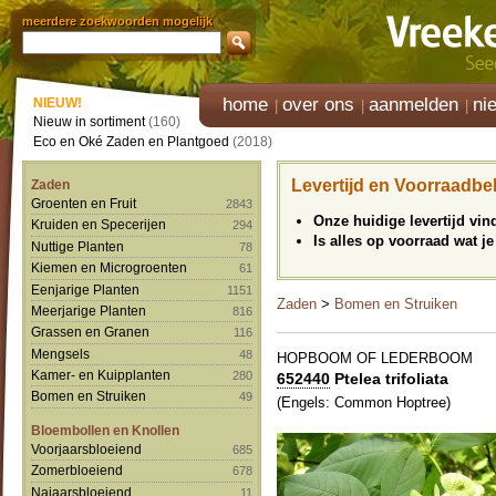
meerdere zoekwoorden mogelijk
home
over ons
aanmelden
ni
NIEUW!
Nieuw in sortiment
(160)
Eco en Oké Zaden en Plantgoed
(2018)
Levertijd en Voorraadbe
Zaden
Groenten en Fruit
2843
Onze huidige levertijd vi
Kruiden en Specerijen
294
Is alles op voorraad wat je
Nuttige Planten
78
Kiemen en Microgroenten
61
Eenjarige Planten
1151
Zaden
>
Bomen en Struiken
Meerjarige Planten
816
Grassen en Granen
116
Mengsels
48
HOPBOOM OF LEDERBOOM
Kamer- en Kuipplanten
280
652440
Ptelea trifoliata
Bomen en Struiken
49
(Engels: Common Hoptree)
Bloembollen en Knollen
Voorjaarsbloeiend
685
Zomerbloeiend
678
Najaarsbloeiend
11