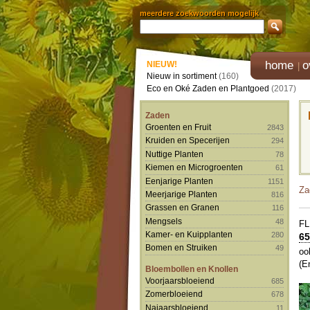
meerdere zoekwoorden mogelijk
home
o
NIEUW!
Nieuw in sortiment
(160)
Eco en Oké Zaden en Plantgoed
(2017)
Zaden
Groenten en Fruit
2843
Kruiden en Specerijen
294
Nuttige Planten
78
Kiemen en Microgroenten
61
Eenjarige Planten
1151
Za
Meerjarige Planten
816
Grassen en Granen
116
Mengsels
48
F
Kamer- en Kuipplanten
280
65
Bomen en Struiken
49
oo
(E
Bloembollen en Knollen
Voorjaarsbloeiend
685
Zomerbloeiend
678
Najaarsbloeiend
11