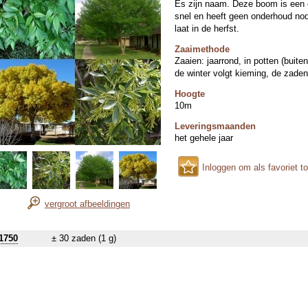
Es zijn naam. Deze boom is een ge
snel en heeft geen onderhoud nod
laat in de herfst.
Zaaimethode
Zaaien: jaarrond, in potten (buite
de winter volgt kieming, de zade
Hoogte
10m
Leveringsmaanden
het gehele jaar
Inloggen om als favoriet t
vergroot afbeeldingen
1750
± 30 zaden (1 g)