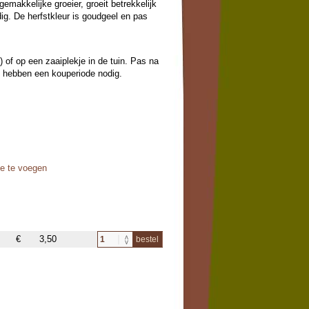
makkelijke groeier, groeit betrekkelijk
ig. De herfstkleur is goudgeel en pas
n) of op een zaaiplekje in de tuin. Pas na
n hebben een kouperiode nodig.
oe te voegen
€
3,50
bestel