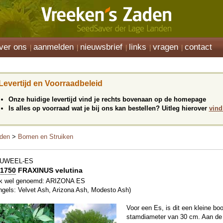
ver ons
aanmelden
nieuwsbrief
links
vragen
contact
Levertijd en Voorraadbeleid
Onze huidige levertijd vind je rechts bovenaan op de homepage
Is alles op voorraad wat je bij ons kan bestellen? Uitleg hierover
vind
den
>
Bomen en Struiken
LUWEEL-ES
1750
FRAXINUS velutina
k wel genoemd: ARIZONA ES
ngels: Velvet Ash, Arizona Ash, Modesto Ash)
Voor een Es, is dit een kleine 
stamdiameter van 30 cm. Aan de 