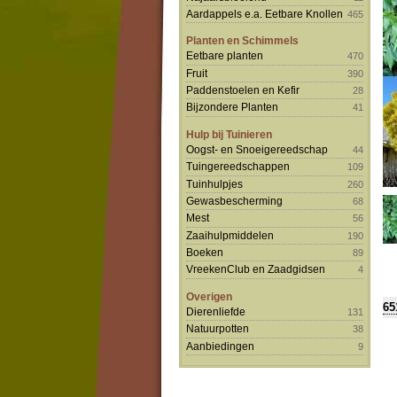
Aardappels e.a. Eetbare Knollen
465
Planten en Schimmels
Eetbare planten
470
Fruit
390
Paddenstoelen en Kefir
28
Bijzondere Planten
41
Hulp bij Tuinieren
Oogst- en Snoeigereedschap
44
Tuingereedschappen
109
Tuinhulpjes
260
Gewasbescherming
68
Mest
56
Zaaihulpmiddelen
190
Boeken
89
VreekenClub en Zaadgidsen
4
Overigen
65
Dierenliefde
131
Natuurpotten
38
Aanbiedingen
9