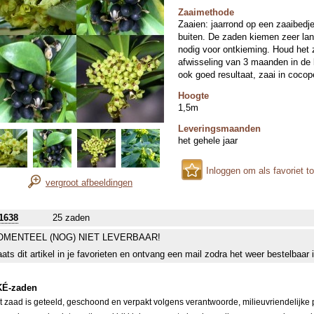
Zaaimethode
Zaaien: jaarrond op een zaaibedje 
buiten. De zaden kiemen zeer l
nodig voor ontkieming. Houd het 
afwisseling van 3 maanden in de
ook goed resultaat, zaai in cocop
Hoogte
1,5m
Leveringsmaanden
het gehele jaar
Inloggen om als favoriet t
vergroot afbeeldingen
1638
25 zaden
MENTEEL (NOG) NIET LEVERBAAR!
aats dit artikel in je favorieten en ontvang een mail zodra het weer bestelbaar 
É-zaden
it zaad is geteeld, geschoond en verpakt volgens verantwoorde, milieuvriendelijke