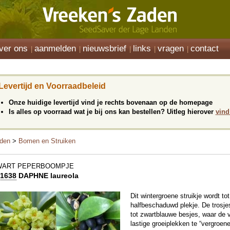
ver ons
aanmelden
nieuwsbrief
links
vragen
contact
Levertijd en Voorraadbeleid
Onze huidige levertijd vind je rechts bovenaan op de homepage
Is alles op voorraad wat je bij ons kan bestellen? Uitleg hierover
vind
den
>
Bomen en Struiken
WART PEPERBOOMPJE
1638
DAPHNE laureola
Dit wintergroene struikje wordt t
halfbeschaduwd plekje. De trosje
tot zwartblauwe besjes, waar de v
lastige groeiplekken te “vergroe