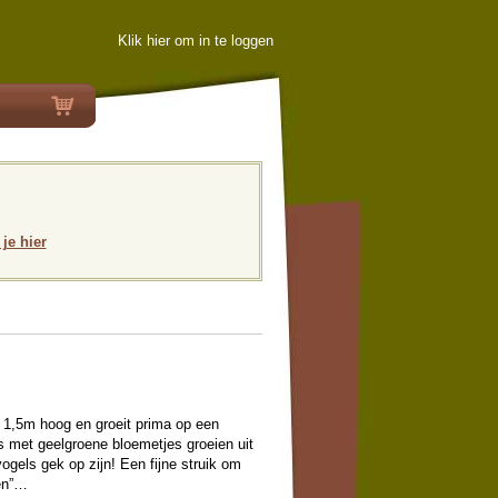
Klik hier om in te loggen
 je hier
ot 1,5m hoog en groeit prima op een
s met geelgroene bloemetjes groeien uit
ogels gek op zijn! Een fijne struik om
nen”…