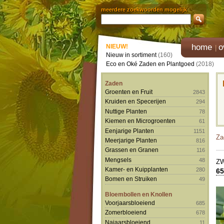
meerdere zoekwoorden mogelijk
home
o
NIEUW!
Nieuw in sortiment
(160)
Eco en Oké Zaden en Plantgoed
(2018)
Zaden
Groenten en Fruit
2843
Kruiden en Specerijen
294
Nuttige Planten
78
Kiemen en Microgroenten
61
Eenjarige Planten
1151
Za
Meerjarige Planten
816
Grassen en Granen
116
Mengsels
48
Z
Kamer- en Kuipplanten
280
65
Bomen en Struiken
49
Bloembollen en Knollen
Voorjaarsbloeiend
685
Zomerbloeiend
678
Najaarsbloeiend
11