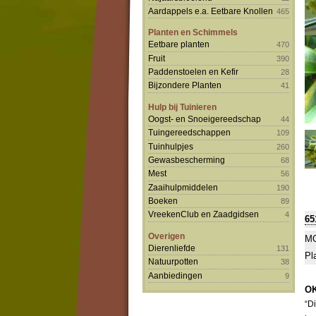
Aardappels e.a. Eetbare Knollen
465
Planten en Schimmels
Eetbare planten
470
Fruit
390
Paddenstoelen en Kefir
28
Bijzondere Planten
41
Hulp bij Tuinieren
Oogst- en Snoeigereedschap
44
Tuingereedschappen
109
Tuinhulpjes
260
Gewasbescherming
68
Mest
56
Zaaihulpmiddelen
190
Boeken
89
VreekenClub en Zaadgidsen
4
65
Overigen
MO
Dierenliefde
131
Pl
Natuurpotten
38
Aanbiedingen
9
OK
“D